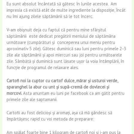
Eu sunt absolut încântată să gătesc în lunile acestea. Am
impresia că există atât de multe ingrediente la dispoziție, încât
nu îmi ajung zilele săptămânii să le tot încerc.
V-am obișnuit deja cu faptul că pentru mine sfârșitul
săptămânii este dedicat pregătirii meniului de săptămâna
următoare (cumpărături și conceperea unui meniu pentru
aproximativ 5 zile). Gătesc duminică sau luni pentru primele 2-3
zile ale săptămânii și apoi miercuri sau joi pentru următoarele
zile. Sâmbătă și duminică sunt lăsate ușor la voia întâmplării, în
funcție de programul de relaxare ales.
Cartofi noi la cuptor cu cartof dulce, mărar și usturoi verde,
sparanghel la abur cu unt și supă-cremă de dovlecei și
morcovi.
Asta anuntam eu luni pe facebook ca am gătit pentru
primele zile ale saptamanii.
Cartofii au fost delicioși și aromați, așa că mă gândesc să
împărtășesc rapid cu voi metoda de preparare:
Am spălat foarte bine 1 kilogram de cartofi noi și i-am pus la