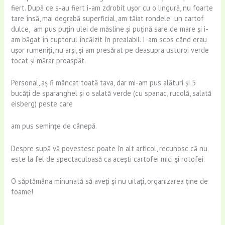
fiert. După ce s-au fiert i-am zdrobit ușor cu o lingură, nu foarte
tare însă, mai degrabă superficial, am tăiat rondele un cartof
dulce, am pus puțin ulei de măsline și puțină sare de mare și i-
am băgat în cuptorul încălzit în prealabil. I-am scos când erau
ușor rumeniți, nu arși, și am presărat pe deasupra usturoi verde
tocat și mărar proaspăt.
Personal, aș fi mâncat toată tava, dar mi-am pus alături și 5
bucăți de sparanghel și o salată verde (cu spanac, rucolă, salată
eisberg) peste care
am pus semințe de cânepă.
Despre supă vă povestesc poate în alt articol, recunosc că nu
este la fel de spectaculoasă ca acești cartofei mici și rotofei.
O săptămâna minunată să aveți și nu uitați, organizarea ține de
foame!