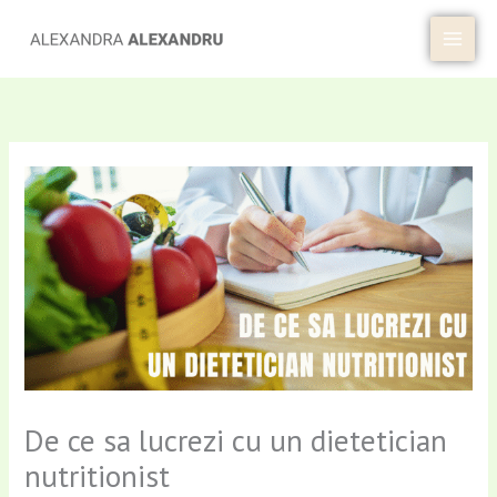
Skip
to
content
De ce sa lucrezi cu un dietetician
nutritionist