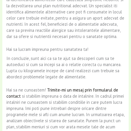
la dezvoltarea unui plan nutritional adecvat. Un specialist iti
identifica alimentele alternative care pot fi consumate in locul
celor care trebuie evitate, pentru a asigura un aport adecvat de
nutrienti. In acest fel, beneficiezi de o alimentatie adecvata,
care sa previna reactiile alergice sau intolerantele alimentare,
dar sa ofere si nutrientii necesari pentru o sanatate optima.
Hai sa lucram impreuna pentru sanatatea ta!
In concluzie, sunt aici ca sa te ajut sa descoperi cum sa te
autoeduci si cum sa incepi sa ai o relatie corecta cu mancarea.
Lupta cu kilogramele incepe de cand realizezi cum trebuie sa
abordezi problemele legate de alimentatie.
Hai sa ne cunoastem!
Trimite-mi un mesaj prin formularul de
contact
si stabilim impreuna o data de intalnire. In cadrul primei
intalniri ne cunoastem si stabilim conditiile in care putem lucra
impreuna. Imi poti pune intrebari despre oricare dintre
programele mele si afli cum anume lucram. In urmatoarea etapa,
analizam obiectivele si starea de sanatate. Punem la punct un
plan, stabilim meniuri si cum vor arata mesele tale de acum