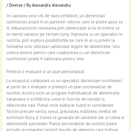
/
Diverse
/ By
Alexandra Alexandru
In cautarea unui stil de viata echilibrat, un dietetician
nutritionist poate fi un partener valoros care te poate ajuta sa
iti imbunatatesti sanatatea prin alimentatie si sa te invete sa
te mentii sanatos pe termen lung. Impreuna cu un specialist in
nutritie, poti explora posibilitatile pe care le ai cu privire la
formarea unor obiceiuri sanatoase legate de alimentatie. Iata
cateva motive pentru care colaborarea cu un dietetician
nutritionist poate fi valoroasa pentru tine:
Primesti o evaluare si un plan personalizat
La inceputul colaborarii cu un specialist dietetician nutritionist
ai parte de o evaluare si primesti un plan personalizat de
nutritie. Acesta este un program individualizat de alimentatie
sanatoasa si echilibrata, creat in functie de nevoile si
obiectivele tale. Planul este elaborat luand in considerare
factori precum varsta, sexul, greutatea, inaltimea, nivelul de
activitate fizica si starea ta generala de sanatate dar si rutina si
obieceiurile personale. Planul personalizat de nutritie poate
include recomandari privind tipurile de alimente care trebuie