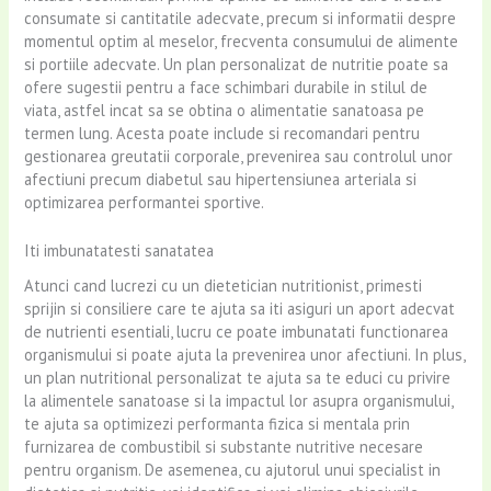
consumate si cantitatile adecvate, precum si informatii despre
momentul optim al meselor, frecventa consumului de alimente
si portiile adecvate. Un plan personalizat de nutritie poate sa
ofere sugestii pentru a face schimbari durabile in stilul de
viata, astfel incat sa se obtina o alimentatie sanatoasa pe
termen lung. Acesta poate include si recomandari pentru
gestionarea greutatii corporale, prevenirea sau controlul unor
afectiuni precum diabetul sau hipertensiunea arteriala si
optimizarea performantei sportive.
Iti imbunatatesti sanatatea
Atunci cand lucrezi cu un dietetician nutritionist, primesti
sprijin si consiliere care te ajuta sa iti asiguri un aport adecvat
de nutrienti esentiali, lucru ce poate imbunatati functionarea
organismului si poate ajuta la prevenirea unor afectiuni. In plus,
un plan nutritional personalizat te ajuta sa te educi cu privire
la alimentele sanatoase si la impactul lor asupra organismului,
te ajuta sa optimizezi performanta fizica si mentala prin
furnizarea de combustibil si substante nutritive necesare
pentru organism. De asemenea, cu ajutorul unui specialist in