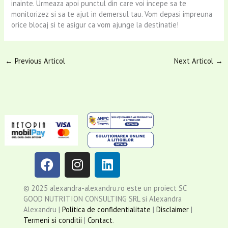
inainte. Urmeaza apoi punctul din care voi incepe sa te
monitorizez si sa te ajut in demersul tau. Vom depasi impreuna
orice blocaj si te asigur ca vom ajunge la destinatie!
←
Previous Articol
Next Articol
→
F
I
L
a
n
i
c
s
n
© 2025 alexandra-alexandru.ro este un proiect SC
e
t
k
GOOD NUTRITION CONSULTING SRL si Alexandra
b
a
e
Alexandru |
Politica de confidentialitate
|
Disclaimer
|
o
g
d
Termeni si conditii
|
Contact
.