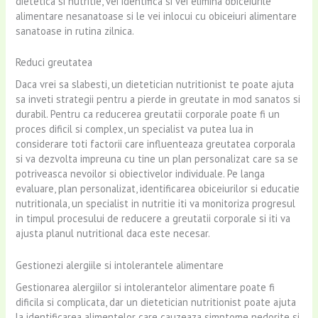
dietetica si nutritie, vei identifica si vei elimina obiceiurile
alimentare nesanatoase si le vei inlocui cu obiceiuri alimentare
sanatoase in rutina zilnica.
Reduci greutatea
Daca vrei sa slabesti, un dietetician nutritionist te poate ajuta
sa inveti strategii pentru a pierde in greutate in mod sanatos si
durabil. Pentru ca reducerea greutatii corporale poate fi un
proces dificil si complex, un specialist va putea lua in
considerare toti factorii care influenteaza greutatea corporala
si va dezvolta impreuna cu tine un plan personalizat care sa se
potriveasca nevoilor si obiectivelor individuale. Pe langa
evaluare, plan personalizat, identificarea obiceiurilor si educatie
nutritionala, un specialist in nutritie iti va monitoriza progresul
in timpul procesului de reducere a greutatii corporale si iti va
ajusta planul nutritional daca este necesar.
Gestionezi alergiile si intolerantele alimentare
Gestionarea alergiilor si intolerantelor alimentare poate fi
dificila si complicata, dar un dietetician nutritionist poate ajuta
la identificarea alimentelor care cauzeaza simptome nedorite si