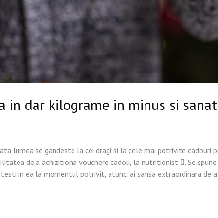
a in dar kilograme in minus si sanat
oata lumea se gandeste la cei dragi si la cele mai potrivite cadouri p
bilitatea de a achizitiona vouchere cadou, la nutritionist . Se spu
estesti in ea la momentul potrivit, atunci ai sansa extraordinara de 