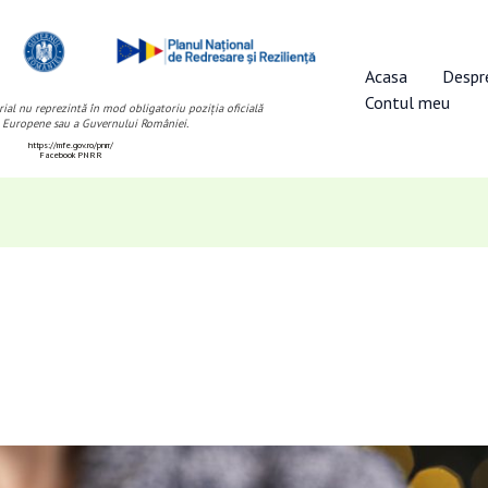
Acasa
Despr
Contul meu
ial nu reprezintă în mod obligatoriu poziția oficială
 Europene sau a Guvernului României.
https://mfe.gov.ro/pnrr/
Facebook PNRR