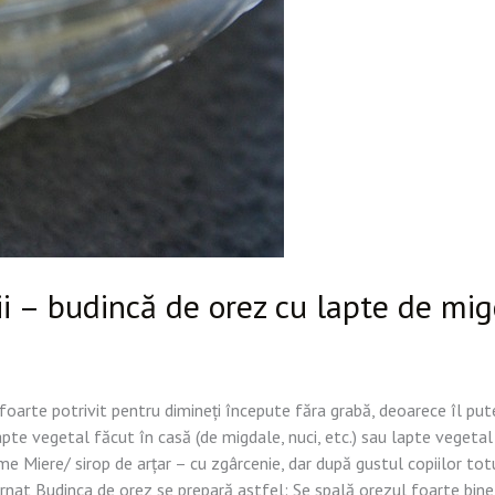
ii – budincă de orez cu lapte de mi
oarte potrivit pentru dimineți începute făra grabă, deoarece îl pute
e vegetal făcut în casă (de migdale, nuci, etc.) sau lapte vegetal din
e Miere/ sirop de arțar – cu zgârcenie, dar după gustul copiilor totuș
rnat Budinca de orez se prepară astfel: Se spală orezul foarte bine s