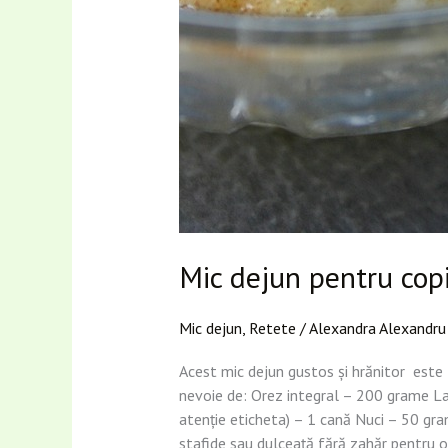
Mic dejun pentru cop
Mic dejun
,
Retete
/
Alexandra Alexandru
Acest mic dejun gustos și hrănitor este f
nevoie de: Orez integral – 200 grame Lapt
atenție eticheta) – 1 cană Nuci – 50 gram
stafide sau dulceață fără zahăr pentru o