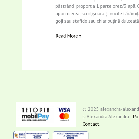
păstrând proporția 1 parte orez/3 apă. C
apoi mierea, scorțișoara și nucile fărâmiț
goji sau stafide sau chiar puțină dulceață
Read More »
© 2025 alexandra-alexan
si Alexandra Alexandru |
Pol
Contact
.