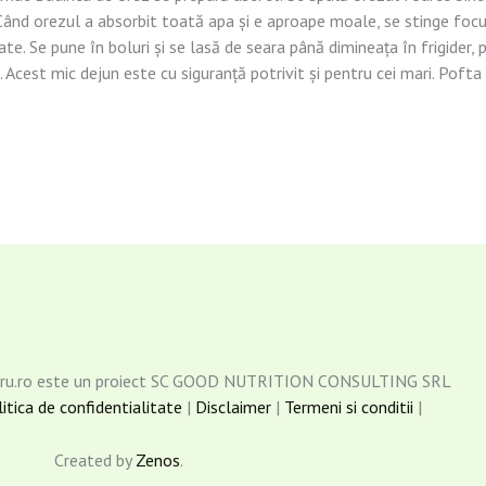
ând orezul a absorbit toată apa și e aproape moale, se stinge focu
ate. Se pune în boluri și se lasă de seara până dimineața în frigider,
. Acest mic dejun este cu siguranță potrivit și pentru cei mari. Pofta
dru.ro este un proiect SC GOOD NUTRITION CONSULTING SRL
itica de confidentialitate
|
Disclaimer
|
Termeni si conditii
|
Created by
Zenos
.