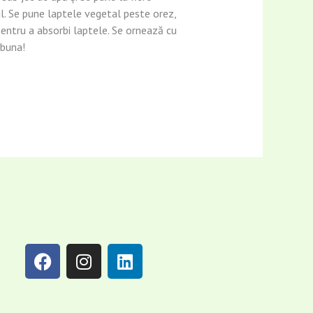
l. Se pune laptele vegetal peste orez,
 pentru a absorbi laptele. Se ornează cu
 buna!
F
I
L
a
n
i
c
s
n
e
t
k