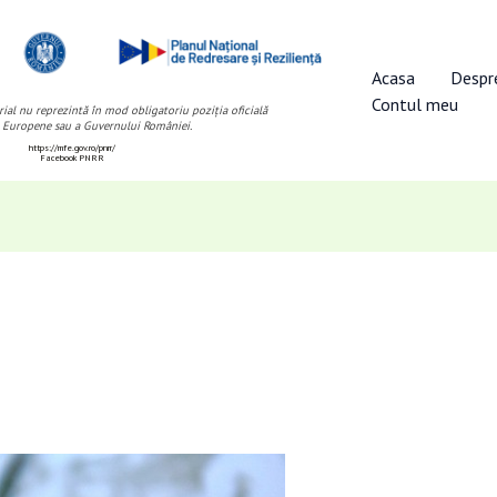
Acasa
Despr
Contul meu
ial nu reprezintă în mod obligatoriu poziția oficială
 Europene sau a Guvernului României.
https://mfe.gov.ro/pnrr/
Facebook PNRR