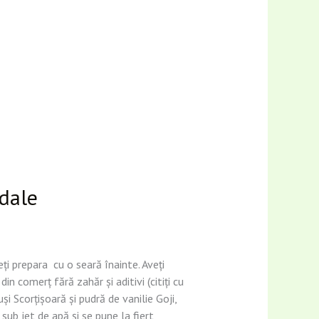
gdale
ți prepara cu o seară înainte. Aveți
 comerț fără zahăr și aditivi (citiți cu
i Scorțișoară și pudră de vanilie Goji,
ub jet de apă și se pune la fiert