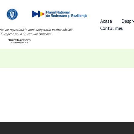
Acasa
Despr
Contul meu
ial nu reprezintă în mod obligatoriu poziția oficială
 Europene sau a Guvernului României.
https://mfe.gov.ro/pnrr/
Facebook PNRR