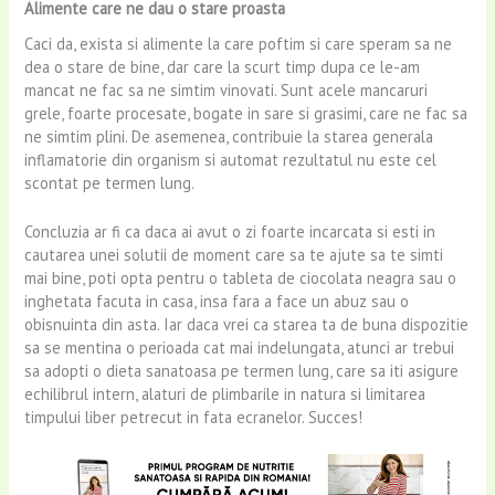
Alimente care ne dau o stare proasta
Caci da, exista si alimente la care poftim si care speram sa ne
dea o stare de bine, dar care la scurt timp dupa ce le-am
mancat ne fac sa ne simtim vinovati. Sunt acele mancaruri
grele, foarte procesate, bogate in sare si grasimi, care ne fac sa
ne simtim plini. De asemenea, contribuie la starea generala
inflamatorie din organism si automat rezultatul nu este cel
scontat pe termen lung.
Concluzia ar fi ca daca ai avut o zi foarte incarcata si esti in
cautarea unei solutii de moment care sa te ajute sa te simti
mai bine, poti opta pentru o tableta de ciocolata neagra sau o
inghetata facuta in casa, insa fara a face un abuz sau o
obisnuinta din asta. Iar daca vrei ca starea ta de buna dispozitie
sa se mentina o perioada cat mai indelungata, atunci ar trebui
sa adopti o dieta sanatoasa pe termen lung, care sa iti asigure
echilibrul intern, alaturi de plimbarile in natura si limitarea
timpului liber petrecut in fata ecranelor. Succes!