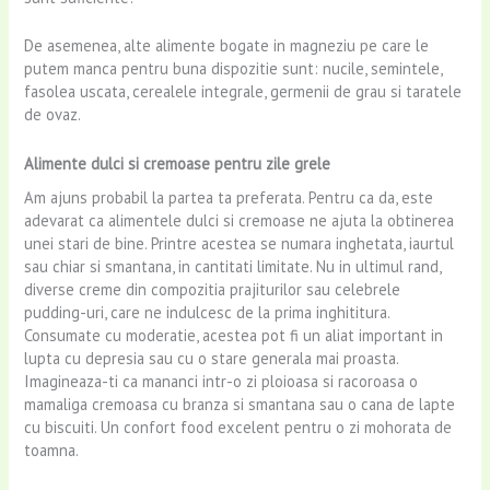
De asemenea, alte alimente bogate in magneziu pe care le
putem manca pentru buna dispozitie sunt: nucile, semintele,
fasolea uscata, cerealele integrale, germenii de grau si taratele
de ovaz.
Alimente dulci si cremoase pentru zile grele
Am ajuns probabil la partea ta preferata. Pentru ca da, este
adevarat ca alimentele dulci si cremoase ne ajuta la obtinerea
unei stari de bine. Printre acestea se numara inghetata, iaurtul
sau chiar si smantana, in cantitati limitate. Nu in ultimul rand,
diverse creme din compozitia prajiturilor sau celebrele
pudding-uri, care ne indulcesc de la prima inghititura.
Consumate cu moderatie, acestea pot fi un aliat important in
lupta cu depresia sau cu o stare generala mai proasta.
Imagineaza-ti ca mananci intr-o zi ploioasa si racoroasa o
mamaliga cremoasa cu branza si smantana sau o cana de lapte
cu biscuiti. Un confort food excelent pentru o zi mohorata de
toamna.