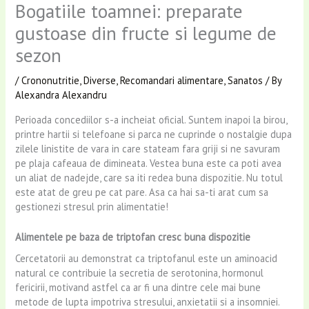
Bogatiile toamnei: preparate
gustoase din fructe si legume de
sezon
/
Crononutritie
,
Diverse
,
Recomandari alimentare
,
Sanatos
/ By
Alexandra Alexandru
Perioada concediilor s-a incheiat oficial. Suntem inapoi la birou,
printre hartii si telefoane si parca ne cuprinde o nostalgie dupa
zilele linistite de vara in care stateam fara griji si ne savuram
pe plaja cafeaua de dimineata. Vestea buna este ca poti avea
un aliat de nadejde, care sa iti redea buna dispozitie. Nu totul
este atat de greu pe cat pare. Asa ca hai sa-ti arat cum sa
gestionezi stresul prin alimentatie!
Alimentele pe baza de triptofan cresc buna dispozitie
Cercetatorii au demonstrat ca triptofanul este un aminoacid
natural ce contribuie la secretia de serotonina, hormonul
fericirii, motivand astfel ca ar fi una dintre cele mai bune
metode de lupta impotriva stresului, anxietatii si a insomniei.