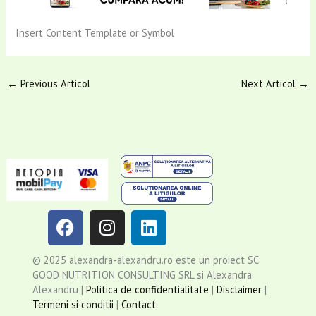
Insert Content Template or Symbol
←
Previous Articol
Next Articol
→
F
I
L
a
n
i
c
s
n
© 2025 alexandra-alexandru.ro este un proiect SC
e
t
k
GOOD NUTRITION CONSULTING SRL si Alexandra
b
a
e
Alexandru |
Politica de confidentialitate
|
Disclaimer
|
o
g
d
Termeni si conditii
|
Contact
.