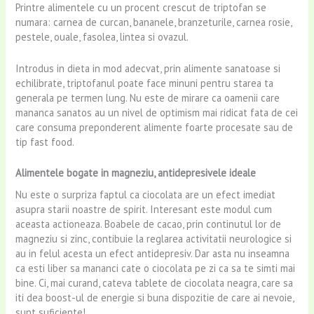
Printre alimentele cu un procent crescut de triptofan se
numara: carnea de curcan, bananele, branzeturile, carnea rosie,
pestele, ouale, fasolea, lintea si ovazul.
Introdus in dieta in mod adecvat, prin alimente sanatoase si
echilibrate, triptofanul poate face minuni pentru starea ta
generala pe termen lung. Nu este de mirare ca oamenii care
mananca sanatos au un nivel de optimism mai ridicat fata de cei
care consuma preponderent alimente foarte procesate sau de
tip fast food.
Alimentele bogate in magneziu, antidepresivele ideale
Nu este o surpriza faptul ca ciocolata are un efect imediat
asupra starii noastre de spirit. Interesant este modul cum
aceasta actioneaza. Boabele de cacao, prin continutul lor de
magneziu si zinc, contibuie la reglarea activitatii neurologice si
au in felul acesta un efect antidepresiv. Dar asta nu inseamna
ca esti liber sa mananci cate o ciocolata pe zi ca sa te simti mai
bine. Ci, mai curand, cateva tablete de ciocolata neagra, care sa
iti dea boost-ul de energie si buna dispozitie de care ai nevoie,
sunt suficiente!