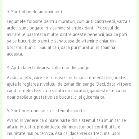
3. Sunt pline de antioxidanti.
Legumele folosite pentru muraturi, cum ar fi castravetii, varza si
ardeii, sunt bogate in vitamine si antioxidanti. Procesul de
murare le pastreaza multe dintre aceste beneficii, asa ca poti
sa te bucuri de o portie sanatoasa de vitamine chiar din
borcanul bunicii. Sau al tau, daca pui muraturi in toamna
aceasta.
4. Ajuta la echilibrarea zaharului din sange.
Acidul acetic, care se formeaza in timpul fermentatiei, poate
ajuta la reglarea nivelului de zahar din sange. Deci, data viitoare
cand te delectezi cu o salata de muraturi, gandeste-te ca nu
doar papilele gustative se bucura, ci si glicemia ta.
5. Sunt prietenoase cu sistemul imunitar.
Avand in vedere ca o mare parte din sistemul tau imunitar se
afla in intestin, probioticele din muraturi pot contribui la o
imunitate mai puternica. Asa ca, daca vrei sa treci mai usor