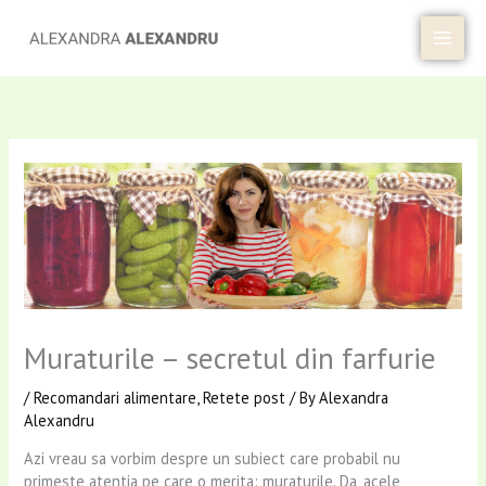
Skip
to
content
Muraturile – secretul din farfurie
/
Recomandari alimentare
,
Retete post
/ By
Alexandra
Alexandru
Azi vreau sa vorbim despre un subiect care probabil nu
primeste atentia pe care o merita: muraturile. Da, acele