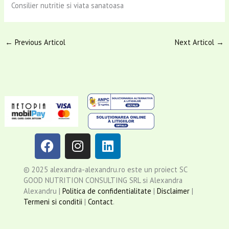
Consilier nutritie si viata sanatoasa
←
Previous Articol
Next Articol
→
F
I
L
a
n
i
c
s
n
© 2025 alexandra-alexandru.ro este un proiect SC
e
t
k
GOOD NUTRITION CONSULTING SRL si Alexandra
b
a
e
Alexandru |
Politica de confidentialitate
|
Disclaimer
|
o
g
d
Termeni si conditii
|
Contact
.
o
r
i
k
a
n