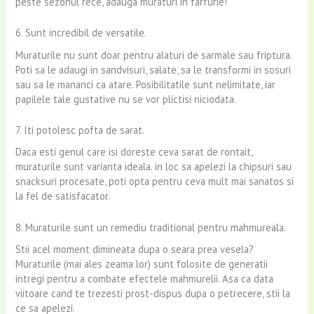
peste sezonul rece, adauga muraturi in farfurie!
6. Sunt incredibil de versatile.
Muraturile nu sunt doar pentru alaturi de sarmale sau friptura.
Poti sa le adaugi in sandvisuri, salate, sa le transformi in sosuri
sau sa le mananci ca atare. Posibilitatile sunt nelimitate, iar
papilele tale gustative nu se vor plictisi niciodata.
7. Iti potolesc pofta de sarat.
Daca esti genul care isi doreste ceva sarat de rontait,
muraturile sunt varianta ideala. in loc sa apelezi la chipsuri sau
snacksuri procesate, poti opta pentru ceva mult mai sanatos si
la fel de satisfacator.
8. Muraturile sunt un remediu traditional pentru mahmureala.
Stii acel moment dimineata dupa o seara prea vesela?
Muraturile (mai ales zeama lor) sunt folosite de generatii
intregi pentru a combate efectele mahmurelii. Asa ca data
viitoare cand te trezesti prost-dispus dupa o petrecere, stii la
ce sa apelezi.