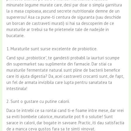
minunate legume murate care, desi par doar o simpla garnitura
la o masa copioasa, ascund secrete nutritionale demne de un
supererou! Asa ca pune-ti centura de siguranta (sau deschide
un borcan de castraveti murati) si hai sa descoperim de ce
muraturile ar trebui sa fie prietenele tale de nadejde in
bucatarie.
1. Muraturile sunt surse excelente de probiotice.
Cand spui „probiotice”, te gandesti probabil la iaurturi scumpe
din supermarket sau suplimente din farmacie. Dar stiai ca
muraturile fermentate natural sunt pline de bacterii benefice
care iti ajuta digestia? Da, acei castraveti crocanti sunt, de fapt,
un fel de armata invizibila care lupta pentru sanatatea ta
intestinala!
2. Sunt o gustare cu putine calorii.
Daca te intrebi ce sa rontai cand ti-e foame intre mese, dar vrei
sa eviti bombele calorice, muraturile pot fi o solutie! Sunt
sarace in calorii, dar bogate in savoare. Practic, iti dau satisfactia
de a manca ceva gustos fara sa te simti vinovat.