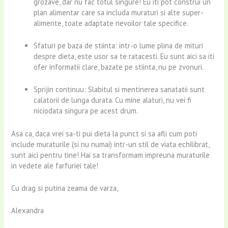
grozave, dar nu fac totul singure! Eu iti pot construi un
plan alimentar care sa includa muraturi si alte super-
alimente, toate adaptate nevoilor tale specifice.
Sfaturi pe baza de stiinta: intr-o lume plina de mituri
despre dieta, este usor sa te ratacesti. Eu sunt aici sa iti
ofer informatii clare, bazate pe stiinta, nu pe zvonuri.
Sprijin continuu: Slabitul si mentinerea sanatatii sunt
calatorii de lunga durata. Cu mine alaturi, nu vei fi
niciodata singura pe acest drum.
Asa ca, daca vrei sa-ti pui dieta la punct si sa afli cum poti
include muraturile (si nu numai) intr-un stil de viata echilibrat,
sunt aici pentru tine! Hai sa transformam impreuna muraturile
in vedete ale farfuriei tale!
Cu drag si putina zeama de varza,
Alexandra