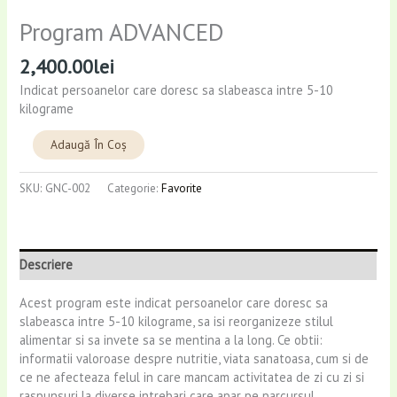
Program ADVANCED
2,400.00
lei
Indicat persoanelor care doresc sa slabeasca intre 5-10
kilograme
Alternative:
Adaugă În Coș
SKU:
GNC-002
Categorie:
Favorite
Descriere
Acest program este indicat persoanelor care doresc sa
slabeasca intre 5-10 kilograme, sa isi reorganizeze stilul
alimentar si sa invete sa se mentina a la long. Ce obtii:
informatii valoroase despre nutritie, viata sanatoasa, cum si de
ce ne afecteaza felul in care mancam activitatea de zi cu zi si
raspunsuri la diverse intrebari care apar pe parcursul