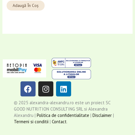
Adaugă În Coș
F
I
L
a
n
i
c
s
n
© 2025 alexandra-alexandru.ro este un proiect SC
e
t
k
GOOD NUTRITION CONSULTING SRL si Alexandra
b
a
e
Alexandru |
Politica de confidentialitate
|
Disclaimer
|
o
g
d
Termeni si conditii
|
Contact
.
o
r
i