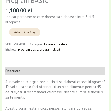
Program BASIC
1,100.00
lei
Indicat persoanelor care doresc sa slabeasca intre 3 si 5
kilograme.
Alternative:
Adaugă În Coș
SKU:
GNC-001
Categorii:
Favorite
,
Featured
Etichete:
program basic
,
program slabit
Descriere
Ai nevoie sa te organizezi putin si sa slabesti cateva kilograme?
Te voi ajuta sa o faci oferindu-ti un plan alimentar pentru 45
de zile, dar si recomandari valoroase despre cum sa slabesti si
sa te mentii.
Acest program este indicat persoanelor care doresc sa