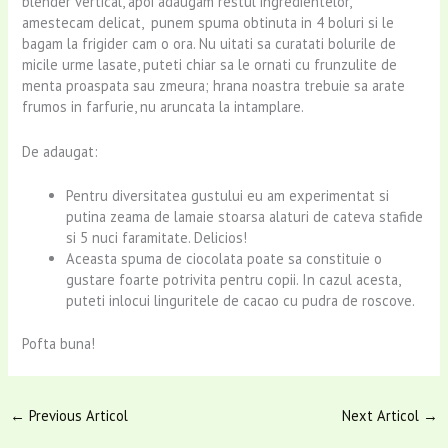
blender vertical, apoi adaugam restul ingredientelor,
amestecam delicat, punem spuma obtinuta in 4 boluri si le
bagam la frigider cam o ora. Nu uitati sa curatati bolurile de
micile urme lasate, puteti chiar sa le ornati cu frunzulite de
menta proaspata sau zmeura; hrana noastra trebuie sa arate
frumos in farfurie, nu aruncata la intamplare.
De adaugat:
Pentru diversitatea gustului eu am experimentat si
putina zeama de lamaie stoarsa alaturi de cateva stafide
si 5 nuci faramitate. Delicios!
Aceasta spuma de ciocolata poate sa constituie o
gustare foarte potrivita pentru copii. In cazul acesta,
puteti inlocui linguritele de cacao cu pudra de roscove.
Pofta buna!
←
Previous Articol
Next Articol
→