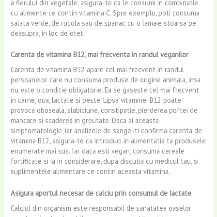
a fierului din vegetale, asigura-te ca le consumi in combinatie
cu alimente ce contin vitamina C. Spre exemplu, poti consuma
salata verde, de rucola sau de spanac cu o lamaie stoarsa pe
deasupra, in loc de otet.
Carenta de vitamina B12, mai frecventa in randul veganilor
Carenta de vitamina B12 apare cel mai frecvent in randul
persoanelor care nu consuma produse de origine animala, insa
nu este o conditie obligatorie. Ea se gaseste cel mai frecvent
in carne, oua, lactate si peste. Lipsa vitaminei B12 poate
provoca oboseala, slabiciune, constipatie, pierderea poftei de
mancare si scaderea in greutate. Daca ai aceasta
simptomatologie, iar analizele de sange iti confirma carenta de
vitamina B12, asigura-te ca introduci in alimentatia ta produsele
enumerate mai sus. Iar daca esti vegan, consuma cereale
fortificate si ia in considerare, dupa discutia cu medicul tau, si
suplimentele alimentare ce contin aceasta vitamina.
Asigura aportul necesar de calciu prin consumul de lactate
Calciul din organism este responsabil de sanatatea oaselor