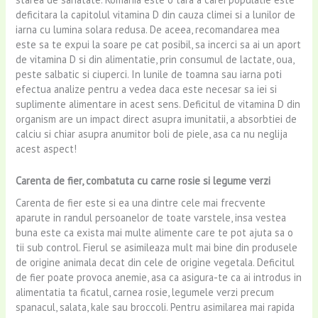
deficitara la capitolul vitamina D din cauza climei si a lunilor de
iarna cu lumina solara redusa. De aceea, recomandarea mea
este sa te expui la soare pe cat posibil, sa incerci sa ai un aport
de vitamina D si din alimentatie, prin consumul de lactate, oua,
peste salbatic si ciuperci. In lunile de toamna sau iarna poti
efectua analize pentru a vedea daca este necesar sa iei si
suplimente alimentare in acest sens. Deficitul de vitamina D din
organism are un impact direct asupra imunitatii, a absorbtiei de
calciu si chiar asupra anumitor boli de piele, asa ca nu neglija
acest aspect!
Carenta de fier, combatuta cu carne rosie si legume verzi
Carenta de fier este si ea una dintre cele mai frecvente
aparute in randul persoanelor de toate varstele, insa vestea
buna este ca exista mai multe alimente care te pot ajuta sa o
tii sub control. Fierul se asimileaza mult mai bine din produsele
de origine animala decat din cele de origine vegetala. Deficitul
de fier poate provoca anemie, asa ca asigura-te ca ai introdus in
alimentatia ta ficatul, carnea rosie, legumele verzi precum
spanacul, salata, kale sau broccoli. Pentru asimilarea mai rapida