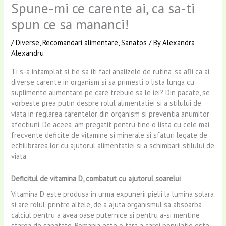
Spune-mi ce carente ai, ca sa-ti
spun ce sa mananci!
/
Diverse
,
Recomandari alimentare
,
Sanatos
/ By
Alexandra
Alexandru
Ti s-a intamplat si tie sa iti faci analizele de rutina, sa afli ca ai
diverse carente in organism si sa primesti o lista lunga cu
suplimente alimentare pe care trebuie sa le iei? Din pacate, se
vorbeste prea putin despre rolul alimentatiei si a stilului de
viata in reglarea carentelor din organism si preventia anumitor
afectiuni. De aceea, am pregatit pentru tine o lista cu cele mai
frecvente deficite de vitamine si minerale si sfaturi legate de
echilibrarea lor cu ajutorul alimentatiei si a schimbarii stilului de
viata.
Deficitul de vitamina D, combatut cu ajutorul soarelui
Vitamina D este produsa in urma expunerii pielii la lumina solara
si are rolul, printre altele, de a ajuta organismul sa absoarba
calciul pentru a avea oase puternice si pentru a-si mentine
starea de sanatate. Romania este o tara a carei populatie este