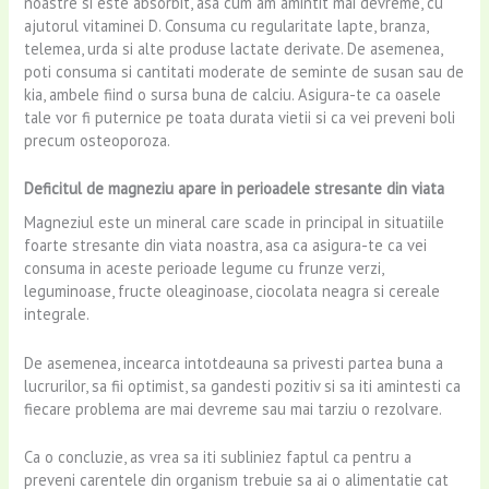
noastre si este absorbit, asa cum am amintit mai devreme, cu
ajutorul vitaminei D. Consuma cu regularitate lapte, branza,
telemea, urda si alte produse lactate derivate. De asemenea,
poti consuma si cantitati moderate de seminte de susan sau de
kia, ambele fiind o sursa buna de calciu. Asigura-te ca oasele
tale vor fi puternice pe toata durata vietii si ca vei preveni boli
precum osteoporoza.
Deficitul de magneziu apare in perioadele stresante din viata
Magneziul este un mineral care scade in principal in situatiile
foarte stresante din viata noastra, asa ca asigura-te ca vei
consuma in aceste perioade legume cu frunze verzi,
leguminoase, fructe oleaginoase, ciocolata neagra si cereale
integrale.
De asemenea, incearca intotdeauna sa privesti partea buna a
lucrurilor, sa fii optimist, sa gandesti pozitiv si sa iti amintesti ca
fiecare problema are mai devreme sau mai tarziu o rezolvare.
Ca o concluzie, as vrea sa iti subliniez faptul ca pentru a
preveni carentele din organism trebuie sa ai o alimentatie cat