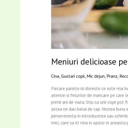
Meniuri delicioase pe
Cina
,
Gustari copii
,
Mic dejun
,
Pranz
,
Reco
Fiecare parinte isi doreste ce este mai b
atentie si felurilor de mancare pe care l
primii ani de viata. Stiu ca unii copii p
astea ne dau batai de cap. Vestea buna es
perseverenta in introducerea sau schimba
mici, care sa iti vina in ajutor in aceast