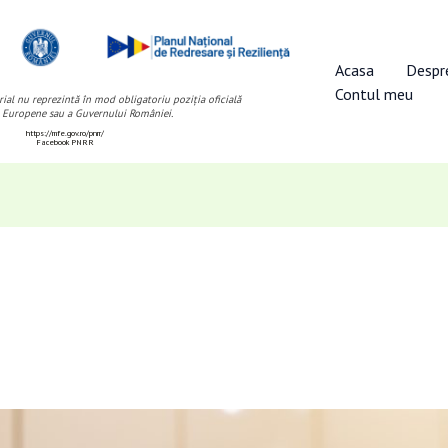
Acasa
Despr
Contul meu
ial nu reprezintă în mod obligatoriu poziția oficială
 Europene sau a Guvernului României.
https://mfe.gov.ro/pnrr/
Facebook PNRR