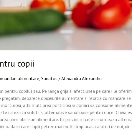
ntru copii
mandari alimentare
,
Sanatos
/
Alexandra Alexandru
un pentru copilul sau. Pe langa grija si afectiunea pe care i le oferi
e pregatim, deoarece obiceiurile alimentare si relatia cu mancare se
ot fi mofturosi, altii mult prea pofticiosi si dornici sa consume alim
te ca exista solutii si alternative sanatoase pentru orice! Cheia es
rea unor obiceiuri alimentare. Iti prezint in cele ce urmeaza alter
a perioada in care copiii petrec mai mult timp acasa alaturi de noi, d