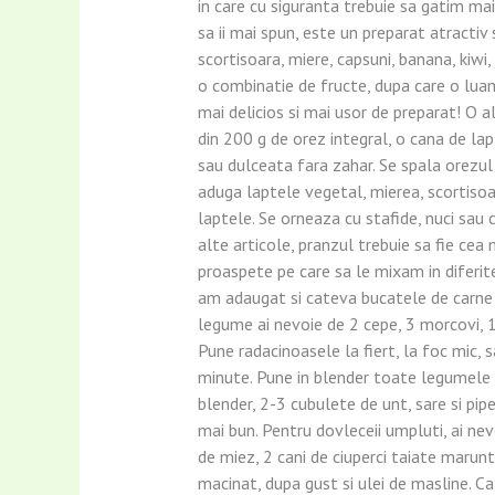
in care cu siguranta trebuie sa gatim mai
sa ii mai spun, este un preparat atractiv 
scortisoara, miere, capsuni, banana, kiwi,
o combinatie de fructe, dupa care o luam 
mai delicios si mai usor de preparat! O 
din 200 g de orez integral, o cana de lapt
sau dulceata fara zahar. Se spala orezul 
aduga laptele vegetal, mierea, scortisoar
laptele. Se orneaza cu stafide, nuci sau 
alte articole, pranzul trebuie sa fie cea
proaspete pe care sa le mixam in diferi
am adaugat si cateva bucatele de carne p
legume ai nevoie de 2 cepe, 3 morcovi, 1 
Pune radacinoasele la fiert, la foc mic, 
minute. Pune in blender toate legumele s
blender, 2-3 cubulete de unt, sare si pipe
mai bun. Pentru dovleceii umpluti, ai nevo
de miez, 2 cani de ciuperci taiate marunt
macinat, dupa gust si ulei de masline. Ca