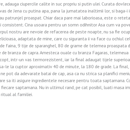
e, adauga ciupercile calite in suc propriu si putin ulei. Curata dovle
vas de Jena cu putina apa, pana la jumatatea inaltimii lor, si baga-i
u patrunjel proaspat. Chiar daca pare mai laborioasa, este o reteta
si consistent. Cina usoara pentru un somn odihnitor Asa cum va pove
rpul nostru are nevoie de refacerea de peste noapte, nu sa fie ocu
elicioasa, adaptata de mine, care cu siguranta ii va face cu ochiul ce
e faina, 9 tije de sparanghel, 80 de grame de telemea proaspata de 
le de branza de capra. Amesteca ouale cu branza Fagaras, telemeua t
opt, intr-un vas termorezistent, iar la final adaugat tijele superioar
a-le la cuptor aproximativ 40 de minute, la 180 de grade. La final,
ne pot da adevarate batai de cap, asa ca nu strica sa planifici meniu
care sa iti asigure ingredientele necesare pentru toata saptamana. C
fiecare saptamana. Nu in ultimul rand, pe cat posibil, luati masa imp
ritual al familiei.