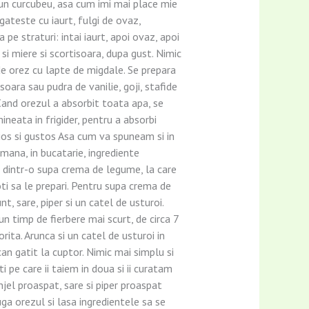
ejun curcubeu, asa cum imi mai place mie
egateste cu iaurt, fulgi de ovaz,
pe straturi: intai iaurt, apoi ovaz, apoi
si miere si scortisoara, dupa gust. Nimic
de orez cu lapte de migdale. Se prepara
soara sau pudra de vanilie, goji, stafide
 Cand orezul a absorbit toata apa, se
ineata in frigider, pentru a absorbi
tios si gustos Asa cum va spuneam si in
emana, in bucatarie, ingrediente
 dintr-o supa crema de legume, la care
i sa le prepari. Pentru supa crema de
, sare, piper si un catel de usturoi.
un timp de fierbere mai scurt, de circa 7
ita. Arunca si un catel de usturoi in
can gatit la cuptor. Nimic mai simplu si
i pe care ii taiem in doua si ii curatam
njel proaspat, sare si piper proaspat
ga orezul si lasa ingredientele sa se