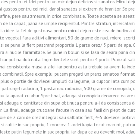
 des pentru ei. Idei pentru un mic dejun delicios si sanatos Micul d
si gustos pentru cei mici, dar si sanatos si extrem de hranitor. Se pr
 afine, pere sau zmeura, in orice combinatie. Toate acestea se aseaza 
de la capat, pana se umple recipientul. Printre straturi, intercalam 
alta idee la fel de gustoasa pentru micul dejun este cea de budinca 
e vegetal fara aditivi alimentari, 50 de grame de nuci, miere, scorti
si se pune la fiert pastrand proportia 1 parte orez/ 3 parti de apa.
a si nucile faramitate. Se pune in boluri si se lasa de seara pana dim
chiar putina dulceata. Ingredientele sunt pentru 4 portii. Pranzul sa
 mai consistenta masa a zilei, iar pentru asta trebuie sa avem la ind
te combinatii. Spre exemplu, putem pregati un pranz sanatos format
lus o portie de dovlecei umpluti cu legume, la cuptor. Iata cum pot
patrunjel radacina, 1 pastarnac radacina, 500 grame de conopida, unt
sau la aparat cu abur. Spre final, adauga si conopida deoarece ea are 
i adauga o cantitate din supa obtinuta pentru a-i da consistenta dor
r. La final, adauga crutoane facute in casa sau fasii din piept de cur
ie de 2 cani de orez integral sau salbatic fiert, 4-5 dovlecei potrivit
 si calite in suc propriu, 1 morcov, 1 ardei kapia tocat marunt, patru
leste putin legumele in suc propriu, iar dupa ce au devenit moi, adau