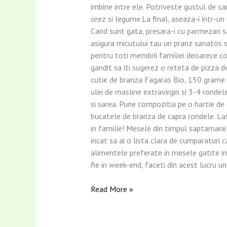
imbine intre ele. Potriveste gustul de sar
orez si legume.La final, aseaza-i intr-un 
Cand sunt gata, presara-i cu parmezan sa
asigura micutului tau un pranz sanatos 
pentru toti membrii familiei deoarece co
gandit sa iti sugerez o reteta de pizza d
cutie de branza Fagaras Bio, 150 grame d
ulei de masline extravirgin si 3-4 ronde
si sarea. Pune compozitia pe o hartie de c
bucatele de branza de capra rondele. Las
in familie! Mesele din timpul saptamanii 
incat sa ai o lista clara de cumparaturi 
alimentele preferate in mesele gatite in 
fie in week-end, faceti din acest lucru un 
Read More »