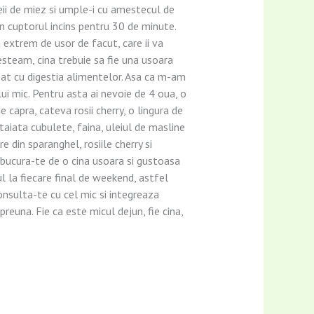
ceii de miez si umple-i cu amestecul de
 in cuptorul incins pentru 30 de minute.
 extrem de usor de facut, care ii va
steam, cina trebuie sa fie una usoara
pat cu digestia alimentelor. Asa ca m-am
lui mic. Pentru asta ai nevoie de 4 oua, o
capra, cateva rosii cherry, o lingura de
aiata cubulete, faina, uleiul de masline
e din sparanghel, rosiile cherry si
 bucura-te de o cina usoara si gustoasa
l la fiecare final de weekend, astfel
onsulta-te cu cel mic si integreaza
reuna. Fie ca este micul dejun, fie cina,