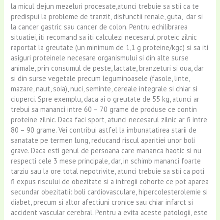
la micul dejun mezeluri procesate,atunci trebuie sa stii ca te
predispui la probleme de tranzit, disfunctii renale, guta, dar si
la cancer gastric sau cancer de colon. Pentru echilibrarea
situatiei, iti recomand sa iti calculezi necesarul proteic zilnic
raportat la greutate (un minimum de 1,1 g proteine/kgc) si sa iti
asiguri proteinele necesare organismului si din alte surse
animale, prin consumul de peste, lactate, branzeturi si oua, dar
si din surse vegetale precum leguminoasele (fasole, linte,
mazare, naut, soia), nuci, seminte, cereale integrale si chiar si
ciuperci. Spre exemplu, daca ai o greutate de 55 kg, atunci ar
trebui sa mananci intre 60 – 70 grame de produse ce contin
proteine zilnic. Daca faci sport, atunci necesarul zilnic ar fi intre
80 – 90 grame. Vei contribui astfel la imbunatatirea starii de
sanatate pe termen lung, reducand riscul aparitiei unor boli
grave. Daca esti genul de persoana care mananca haotic si nu
respecti cele 3 mese principale, dar, in schimb mananci foarte
tarziu sau la ore total nepotrivite, atunci trebuie sa stii ca poti
fi expus riscului de obezitate si a intregii cohorte ce pot aparea
secundar obezitatii: boli cardiovasculare, hipercolesterolemie si
diabet, precum si altor afectiuni cronice sau chiar infarct si
accident vascular cerebral. Pentru a evita aceste patologii, este