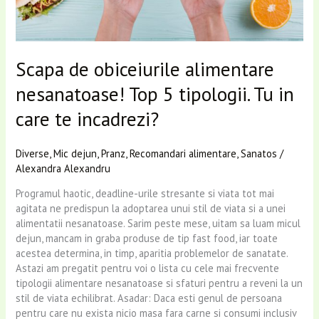
care
te
incadrezi?
Scapa de obiceiurile alimentare
nesanatoase! Top 5 tipologii. Tu in
care te incadrezi?
Diverse
,
Mic dejun
,
Pranz
,
Recomandari alimentare
,
Sanatos
/
Alexandra Alexandru
Programul haotic, deadline-urile stresante si viata tot mai
agitata ne predispun la adoptarea unui stil de viata si a unei
alimentatii nesanatoase. Sarim peste mese, uitam sa luam micul
dejun, mancam in graba produse de tip fast food, iar toate
acestea determina, in timp, aparitia problemelor de sanatate.
Astazi am pregatit pentru voi o lista cu cele mai frecvente
tipologii alimentare nesanatoase si sfaturi pentru a reveni la un
stil de viata echilibrat. Asadar: Daca esti genul de persoana
pentru care nu exista nicio masa fara carne si consumi inclusiv