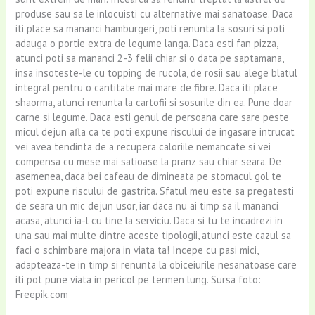
produse sau sa le inlocuisti cu alternative mai sanatoase. Daca
iti place sa mananci hamburgeri, poti renunta la sosuri si poti
adauga o portie extra de legume langa. Daca esti fan pizza,
atunci poti sa mananci 2-3 felii chiar si o data pe saptamana,
insa insoteste-le cu topping de rucola, de rosii sau alege blatul
integral pentru o cantitate mai mare de fibre. Daca iti place
shaorma, atunci renunta la cartofii si sosurile din ea. Pune doar
carne si legume. Daca esti genul de persoana care sare peste
micul dejun afla ca te poti expune riscului de ingasare intrucat
vei avea tendinta de a recupera caloriile nemancate si vei
compensa cu mese mai satioase la pranz sau chiar seara. De
asemenea, daca bei cafeau de dimineata pe stomacul gol te
poti expune riscului de gastrita. Sfatul meu este sa pregatesti
de seara un mic dejun usor, iar daca nu ai timp sa il mananci
acasa, atunci ia-l cu tine la serviciu. Daca si tu te incadrezi in
una sau mai multe dintre aceste tipologii, atunci este cazul sa
faci o schimbare majora in viata ta! Incepe cu pasi mici,
adapteaza-te in timp si renunta la obiceiurile nesanatoase care
iti pot pune viata in pericol pe termen lung. Sursa foto:
Freepik.com