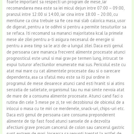
foarte important sa respecti un program de mese, iar
recomandarea mea este sa iei micul dejun intre 07:00 – 09:00,
pranzul intre 12:00 si 14:00, iar cina intre 18:00 – 20:00, cu
mentiune ca cina trebuie sa fie cea mai slab calorica masa, usor
de digerat, pentru a te odihni si pentru a permite tesuturilor sa
se refaca. Iti recomand sa mananci majoritatea kcal la primele
mese ale zilei pentru a-ti asigura necesarul de energie si
pentru a avea timp sa le arzi de-a lungul zilei. Daca esti genul
de persoana care mananca frecvent alimente procesate atunci
prognosticul este unul si mai grav pe termen lung, intrucat te
expui tuturor afectiunilor enumerate mai sus. Pericolul este cu
atat mai mare cu cat alimentele procesate dau si o oarecare
dependenta, asa ca sfatul meu este sa iti pui ordine in
programul de mese deoarece atunci cand esti hranit si ai atins
senzatia de satietate, organismul tau nu mai simte nevoia atat
de mare de a consuma alimente procesate. Atunci cand faci o
rutina din cele 3 mese pe zi, te vei dezobisnui de obiceiul de a
inlocui o masa cu te miri ce merdenele, snack-uri, chips-uri etc.
Daca esti genul de persoana care consuma preponderent
alimente de tip fast food atunci sansele de a dezvolta
afectiuni grave precum cancerul de colon sau cancerul gastric
sunt extrem de mari. Incearca sa renunti treptat la astfel de