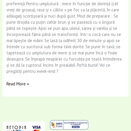
preferință Pentru umplutură : mere în funcție de dorință (cât
vreți de groasa), rase și « călite » pe foc ca la plăcintă, în care
adăugați scorțișoară și nuci după gust. Mod de preparare : Se
pune drojdia cu puțin zahăr brun și se pasează cu o lingură
până se topește. Apoi se pun apa, uleiul, sarea și vanilia și se
încorporează făina până se transformă într-o cocă care nu se
mai lipește de mâini. Se lasă la odihnit 30 de minute și apoi se
întinde cu sucitorul sub forma tăvii dorite. Se pune în tavă, se
tapetează cu umplutura de mere și se mai pune încă o foaie
deasupra. Se înțeapă neapărat cu furculița pe toată întinderea
și se dă la cuptorul încins în prealabil. Poftă bună! Voi ce
pregătiți pentru week-end ?
Read More »