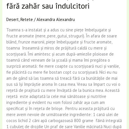
fără zahăr sau îndulcitori
Desert
,
Retete
/
Alexandra Alexandru
Toamna s-a instalat și a adus cu sine piețe îmbelșugate și
fructe aromate (mere, pere, gutui, struguri). În afara de soare
blând, frunze maronii, piețe îmbelșugate și fructe aromate,
toamna înseamnă și miros de prăjitură caldă cu mere și
scorțișoară. Îmi amintesc și acum după-amiezile ploioase de
toamnă când veneam de la școală și mama îmi pregătea o
surpriză aromată: fie mere coapte cu scorțișoară nuci și vanilie,
fie plăcintă cu mere fie bostan copt cu scorțișoară. Nici eu nu
am de gând să las toamna să treacă fără ca bunătățile de mai
sus să își împrăștie aroma în casa mea. Vreau sa împart cu voi o
rețetă de prajitură cu mere învățată de la bunica mea. Această
rețetă este adaptată la cele mai sănătoase și nutritive
ingrediente și evident nu vom folosi zahăr așa cum am
specificat și în rețeta de brioșe. Pentru aceasta prăjitură cu
mere avem nevoie de următoarele ingrediente: 1 cană ulei de
cocos lichid 2 căni apă carbogazoasă 800 grame făină integrală
1 cubuleț de drojdie Un praf de sare Vanilie măcinată Nuci după