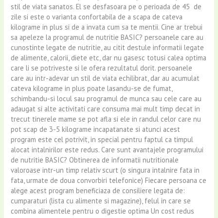
stil de viata sanatos. El se desfasoara pe o perioada de 45 de
zile si este o varianta confortabila de a scapa de cateva
kilograme in plus si de a invata cum sa te mentii. Cine ar trebui
sa apeleze la programul de nutritie BASIC? persoanele care au
cunostinte legate de nutritie, au citit destule informatii legate
de alimente, calorii, diete etc, dar nu gasesc totusi calea optima
care li se potriveste si le ofera rezultatul dorit. persoanele
care au intr-adevar un stil de viata echilibrat, dar au acumulat
cateva kilograme in plus poate lasandu-se de fumat,
schimbandu-si locul sau programul de munca sau cele care au
adaugat si alte activitati care consuma mai mult timp decat in
trecut tinerele mame se pot afla si ele in randul celor care nu
pot scap de 3-5 kilograme incapatanate si atunci acest
program este cel potrivit, in special pentru faptul ca timpul
alocat intalnirilor este redus. Care sunt avantajele programului
de nutritie BASIC? Obtinerea de informatii nutritionale
valoroase intr-un timp relativ scurt (o singura intalnire fata in
fata, urmate de doua convorbiri telefonice) Fiecare persoana ce
alege acest program beneficiaza de consiliere legata de:
cumparaturi (lista cu alimente si magazine), felul in care se
combina alimentele pentru o digestie optima Un cost redus