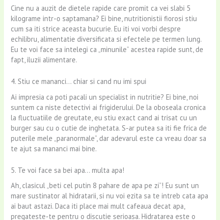
Cine nu a auzit de dietele rapide care promit ca vei slabi 5
kilograme intr-o saptamana? Ei bine, nutritionistii fiorosi stiu
cum sa iti strice aceasta bucurie. Eu iti voi vorbi despre
echilibru, alimentatie diversificata si efectele pe termen lung.
Eu te voi face sa intelegi ca „minunile” acestea rapide sunt, de
fapt, iluzii alimentare.
4. Stiu ce mananci… chiar si cand nu imi spui
Ai impresia ca poti pacali un specialist in nutritie? Ei bine, noi
suntem ca niste detectivi ai frigiderului. De la oboseala cronica
la fluctuatiile de greutate, eu stiu exact cand ai trisat cu un
burger sau cu o cutie de inghetata. S-ar putea sa iti fie frica de
puterile mele „paranormale”, dar adevarul este ca vreau doar sa
te ajut sa mananci mai bine.
5. Te voi face sa bei apa… multa apa!
Ah, clasicul „beti cel putin 8 pahare de apa pe zi”! Eu sunt un
mare sustinator al hidratarii, si nu voi ezita sa te intreb cata apa
ai baut astazi. Daca iti place mai mult cafeaua decat apa,
pregateste-te pentru o discutie serioasa. Hidratarea este o