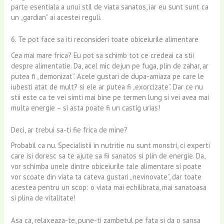
parte esentiala a unui stil de viata sanatos, iar eu sunt sunt ca
un „gardian” ai acestei reguli.
6. Te pot face sa iti reconsideri toate obiceiurile alimentare
Cea mai mare frica? Eu pot sa schimb tot ce credeai ca stii
despre alimentatie. Da, acel mic dejun pe fuga, plin de zahar, ar
putea fi „demonizat”. Acele gustari de dupa-amiaza pe care le
iubesti atat de mult? si ele ar putea fi „exorcizate”. Dar ce nu
stii este ca te vei simti mai bine pe termen lung si vei avea mai
multa energie – si asta poate fi un castig urias!
Deci, ar trebui sa-ti fie frica de mine?
Probabil ca nu. Specialistii in nutritie nu sunt monstri, ci experti
care isi doresc sa te ajute sa fii sanatos si plin de energie. Da,
vor schimba unele dintre obiceiurile tale alimentare si poate
vor scoate din viata ta cateva gustari „nevinovate”, dar toate
acestea pentru un scop: o viata mai echilibrata, mai sanatoasa
si plina de vitalitate!
Asa ca, relaxeaza-te, pune-ti zambetul pe fata si da o sansa