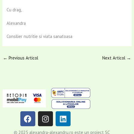
Cu drag,
Alexandra
Consilier nutritie si viata sanatoasa
←
Previous Articol
Next Articol
→
F
I
L
a
n
i
c
s
n
© 2025 alexandra-alexandru.ro este un proiect SC