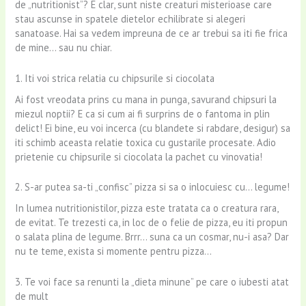
de „nutritionist”? E clar, sunt niste creaturi misterioase care
stau ascunse in spatele dietelor echilibrate si alegeri
sanatoase. Hai sa vedem impreuna de ce ar trebui sa iti fie frica
de mine… sau nu chiar.
1. Iti voi strica relatia cu chipsurile si ciocolata
Ai fost vreodata prins cu mana in punga, savurand chipsuri la
miezul noptii? E ca si cum ai fi surprins de o fantoma in plin
delict! Ei bine, eu voi incerca (cu blandete si rabdare, desigur) sa
iti schimb aceasta relatie toxica cu gustarile procesate. Adio
prietenie cu chipsurile si ciocolata la pachet cu vinovatia!
2. S-ar putea sa-ti „confisc” pizza si sa o inlocuiesc cu… legume!
In lumea nutritionistilor, pizza este tratata ca o creatura rara,
de evitat. Te trezesti ca, in loc de o felie de pizza, eu iti propun
o salata plina de legume. Brrr… suna ca un cosmar, nu-i asa? Dar
nu te teme, exista si momente pentru pizza…
3. Te voi face sa renunti la „dieta minune” pe care o iubesti atat
de mult