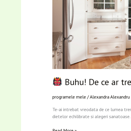
De
ce
ar
trebui
sa
iti
fie
frica
de
nutritionist
Buhu! De ce ar treb
programele mele
/
Alexandra Alexandru
Te-ai intrebat vreodata de ce lumea trem
dietelor echilibrate si alegeri sanatoase.
Read More »