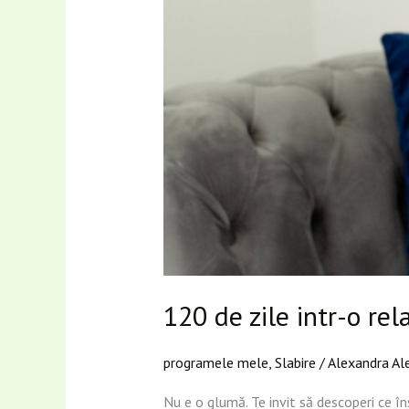
120 de zile intr-o rel
programele mele
,
Slabire
/
Alexandra Al
Nu e o glumă. Te invit să descoperi ce î