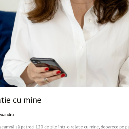
atie cu mine
exandru
nseamnă să petreci 120 de zile într-o relație cu mine, deoarece pe p