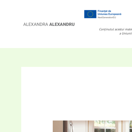
Skip
to
content
Conținutul acestui mater
a Uniunii
Buhu!