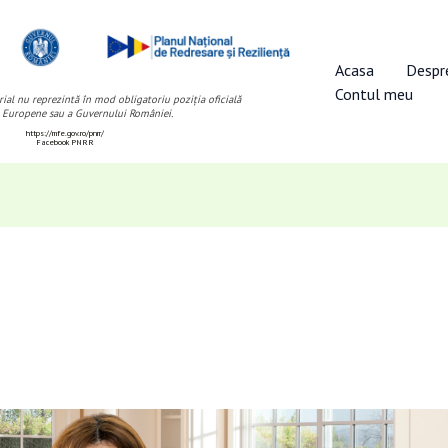
Acasa
Despr
Contul meu
ial nu reprezintă în mod obligatoriu poziția oficială
 Europene sau a Guvernului României.
https://mfe.gov.ro/pnrr/
Facebook PNRR