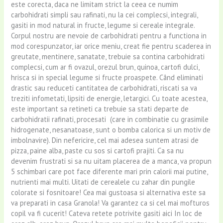
este corecta, daca ne limitam strict la ceea ce numim
carbohidrati simpli sau rafinati, nu la cei complecsi, integrali,
gasiti in mod natural in fructe, legume si cereale integrale.
Corpul nostru are nevoie de carbohidrati pentru a functiona in
mod corespunzator, iar orice meniu, creat fie pentru scaderea in
greutate, mentinere, sanatate, trebuie sa contina carbohidrati
complecsi, cum ar fi ovazul, orezul brun, quinoa, cartofi dulci,
hrisca si in special legume si fructe proaspete. Când eliminati
drastic sau reduceti cantitatea de carbohidrati, riscati sa va
treziti infometati, lipsiti de energie, letargici. Cu toate acestea,
este important sa retineti ca trebuie sa stati departe de
carbohidratii rafinati, procesati (care in combinatie cu grasimile
hidrogenate, nesanatoase, sunt o bomba calorica si un motiv de
imbolnavire). Din nefericire, cel mai adesea suntem atrasi de
pizza, paine alba, paste cu sos si cartofi prajiti. Ca sa nu
devenim frustrati si sa nu uitam placerea de a manca, va propun
5 schimbari care pot face diferente mari prin calorii mai putine,
nutrienti mai multi. Uitati de cerealele cu zahar din pungile
colorate si fosnitoare! Cea mai gustoasa si alternativa este sa
va preparati in casa Granola! Va garantez ca si cel mai mofturos
copil va fi cucerit! Cateva retete potrivite gasiti aici In loc de