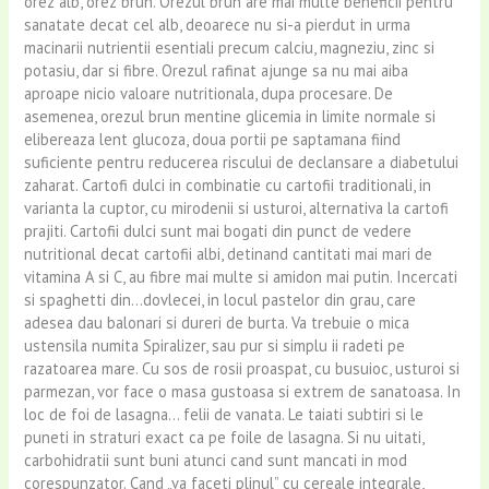
orez alb, orez brun. Orezul brun are mai multe beneficii pentru
sanatate decat cel alb, deoarece nu si-a pierdut in urma
macinarii nutrientii esentiali precum calciu, magneziu, zinc si
potasiu, dar si fibre. Orezul rafinat ajunge sa nu mai aiba
aproape nicio valoare nutritionala, dupa procesare. De
asemenea, orezul brun mentine glicemia in limite normale si
elibereaza lent glucoza, doua portii pe saptamana fiind
suficiente pentru reducerea riscului de declansare a diabetului
zaharat. Cartofi dulci in combinatie cu cartofii traditionali, in
varianta la cuptor, cu mirodenii si usturoi, alternativa la cartofi
prajiti. Cartofii dulci sunt mai bogati din punct de vedere
nutritional decat cartofii albi, detinand cantitati mai mari de
vitamina A si C, au fibre mai multe si amidon mai putin. Incercati
si spaghetti din…dovlecei, in locul pastelor din grau, care
adesea dau balonari si dureri de burta. Va trebuie o mica
ustensila numita Spiralizer, sau pur si simplu ii radeti pe
razatoarea mare. Cu sos de rosii proaspat, cu busuioc, usturoi si
parmezan, vor face o masa gustoasa si extrem de sanatoasa. In
loc de foi de lasagna… felii de vanata. Le taiati subtiri si le
puneti in straturi exact ca pe foile de lasagna. Si nu uitati,
carbohidratii sunt buni atunci cand sunt mancati in mod
corespunzator. Cand „va faceti plinul” cu cereale integrale,