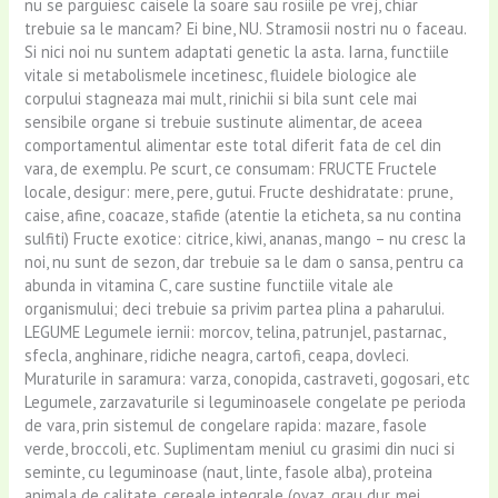
nu se parguiesc caisele la soare sau rosiile pe vrej, chiar
trebuie sa le mancam? Ei bine, NU. Stramosii nostri nu o faceau.
Si nici noi nu suntem adaptati genetic la asta. Iarna, functiile
vitale si metabolismele incetinesc, fluidele biologice ale
corpului stagneaza mai mult, rinichii si bila sunt cele mai
sensibile organe si trebuie sustinute alimentar, de aceea
comportamentul alimentar este total diferit fata de cel din
vara, de exemplu. Pe scurt, ce consumam: FRUCTE Fructele
locale, desigur: mere, pere, gutui. Fructe deshidratate: prune,
caise, afine, coacaze, stafide (atentie la eticheta, sa nu contina
sulfiti) Fructe exotice: citrice, kiwi, ananas, mango – nu cresc la
noi, nu sunt de sezon, dar trebuie sa le dam o sansa, pentru ca
abunda in vitamina C, care sustine functiile vitale ale
organismului; deci trebuie sa privim partea plina a paharului.
LEGUME Legumele iernii: morcov, telina, patrunjel, pastarnac,
sfecla, anghinare, ridiche neagra, cartofi, ceapa, dovleci.
Muraturile in saramura: varza, conopida, castraveti, gogosari, etc
Legumele, zarzavaturile si leguminoasele congelate pe perioda
de vara, prin sistemul de congelare rapida: mazare, fasole
verde, broccoli, etc. Suplimentam meniul cu grasimi din nuci si
seminte, cu leguminoase (naut, linte, fasole alba), proteina
animala de calitate, cereale integrale (ovaz, grau dur, mei,