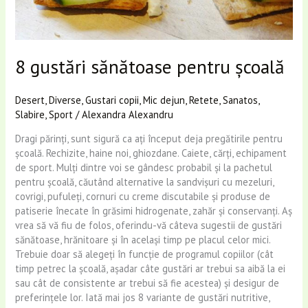
8 gustări sănătoase pentru şcoală
Desert
,
Diverse
,
Gustari copii
,
Mic dejun
,
Retete
,
Sanatos
,
Slabire
,
Sport
/
Alexandra Alexandru
Dragi părinţi, sunt sigură ca aţi început deja pregătirile pentru
şcoală. Rechizite, haine noi, ghiozdane. Caiete, cărţi, echipament
de sport. Mulţi dintre voi se gândesc probabil şi la pachetul
pentru şcoală, căutând alternative la sandvişuri cu mezeluri,
covrigi, pufuleţi, cornuri cu creme discutabile şi produse de
patiserie înecate în grăsimi hidrogenate, zahăr şi conservanţi. Aş
vrea să vă fiu de folos, oferindu-vă câteva sugestii de gustări
sănătoase, hrănitoare şi în acelaşi timp pe placul celor mici.
Trebuie doar să alegeţi în funcţie de programul copiilor (cât
timp petrec la şcoală, aşadar câte gustări ar trebui sa aibă la ei
sau cât de consistente ar trebui să fie acestea) şi desigur de
preferinţele lor. Iată mai jos 8 variante de gustări nutritive,