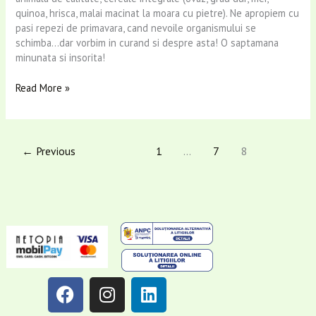
quinoa, hrisca, malai macinat la moara cu pietre). Ne apropiem cu
pasi repezi de primavara, cand nevoile organismului se
schimba…dar vorbim in curand si despre asta! O saptamana
minunata si insorita!
Read More »
←
Previous
1
…
7
8
F
I
L
a
n
i