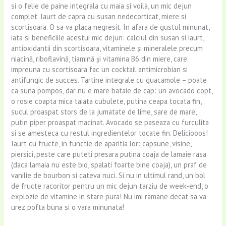
si o felie de paine integrala cu maia si voilà, un mic dejun
complet. Iaurt de capra cu susan nedecorticat, miere si
scortisoara. O sa va placa negresit. In afara de gustul minunat,
iata si beneficiile acestui mic dejun: calciul din susan si iaurt,
antioxidantii din scortisoara, vitaminele şi mineralele precum
niacină, riboflavină, tiamină şi vitamina B6 din miere, care
impreuna cu scortisoara fac un cocktail antimicrobian si
antifungic de succes. Tartine integrale cu guacamole – poate
ca suna pompos, dar nu e mare bataie de cap: un avocado copt,
o rosie coapta mica taiata cubulete, putina ceapa tocata fin,
sucul proaspat stors de la jumatate de lime, sare de mare,
putin piper proaspat macinat. Avocado se paseaza cu furculita
si se amesteca cu restul ingredientelor tocate fin. Deliciooos!
Iaurt cu fructe, in functie de aparitia lor: capsune, visine,
piersici, peste care puteti presara putina coaja de lamaie rasa
(daca lamaia nu este bio, spalati foarte bine coaja), un praf de
vanilie de bourbon si cateva nuci. Si nu in ultimul rand, un bol
de fructe racoritor pentru un mic dejun tarziu de week-end, o
explozie de vitamine in stare pura! Nu imi ramane decat sa va
urez pofta buna si o vara minunata!