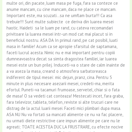
multe ori, din pacate, luam masa pe fuga, fara sa conteze ce
anume mancam, cu cine mancam, daca ne place ce mancam.
Important este, ma scuzati…sa ne umflam burta!!! Ca asa
trebuie!!! Sunt multe subiecte ce deriva din luarea mesei
haotic. Haideti sa le luam pe rand, cu cateva recomandari
privitoare la luarea mesei intr-un mod cat mai placut si in
beneficiul nostru. ASA DA In primul rand, pe cat posibil, luati
masa in familie! Acum ca se apropie sfarsitul de saptamana,
faceti lucrul acesta. Nimic nu e mai important pentru copiii
dumneavoastra decat sa simta dragostea familiei, iar luarea
mesei este un bun prilej. Induceti-va o stare de calm inainte de
a va aseza la masa, creand o atmosfera sarbatoreasca
indiferent de tipul mesei: mic dejun, pranz, cina. Pentru 5
minute in plus necesare asezarii mesei, credeti-ma, merita
efortul. Puneti-va tacamuri frumoase, servetel, chiar si o fata
de masa! O sa vedeti cat conteaza! Mestecati incet, fara graba,
fara televizor, tableta, telefon, reviste si alte trucuri care ne
distrag de la actul luarii mesei. Faceti mici plimbari dupa masa.
ASA NU Nu va fortati sa mancati alimente ce nu va fac placere,
nu urmati diete restrictive care impun alimente pe care nu le
agreati; TOATE ACESTEA DUC LA FRUSTRARE, cu efecte nocive