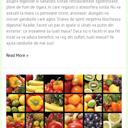
asupra digestiei si sanatatii. Evitati restaurantele zgomotoase,
pline de fum de tigara, in care regasiti o atmosfera ostila. Nu va
asezati la masa cu persoane triste, anxioase; alungati-va
oricum gandurile care agita. Starea de spirit negativa blocheaza
digestia! Asadar, faceti un pas in spate si uitati-va putin din
exterior: ce inseamna sa luati masa? Daca nu o faceti in asa fel
incat sa va aduca beneficii, va rog din suflet, luati masuri! Va
ajuta randurile de mai sus!
Read More »
Legumele
si
fructele
in
sezonul
rece