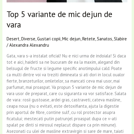
Top 5 variante de mic dejun de
vara
Desert
,
Diverse
,
Gustari copii
,
Mic dejun
,
Retete
,
Sanatos
,
Slabire
/
Alexandra Alexandru
Gata, vara s-a instalat oficial! Nu e nici urma de indoiala! Si daca
tot e aici, haideti sa ne bucuram de ea la maxim, alegand din
belsugul de fructe si legume specific anotimpului cald. Poate
ca multi dintre voi va treziti dimineata si ati dori in locul oualor
fierte, branzeturilor, omletelor, sa mancati ceva mai usor, mai
parfumat, mai proaspat. Va propun 5 variante de mic dejun de
vara usor de preparat, care cu siguranta va vor satisface. Salata
de vara: rosii gustoase, ardei gras, castraveti, cateva masline,
ceapa noua (nu o evitati, este detoxifianta, ajuta la digestie
prin aportul de fibre, contine sulf, cu rol protector asupra
ficatului; mestecati putin patrunjel proaspat dupa ce v-ati
spalat pe dinti si mirosul neplacut dispare ca prin minune).
Asezonati cu ulei de masline extravirgin si sare de mare, taiati