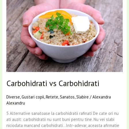
vs
Carbohidrati
Carbohidrati vs Carbohidrati
Diverse
,
Gustari copii
,
Retete
,
Sanatos
,
Slabire
/
Alexandra
Alexandru
5 Alternative sanatoase la carbohidratii rafinati De cate ori nu
ati auzit: carbohidratii nu sunt buni pentru tine. Nu vei slabi
niciodata mancand carbohidrati…Intr-adevar, aceasta afirmatie