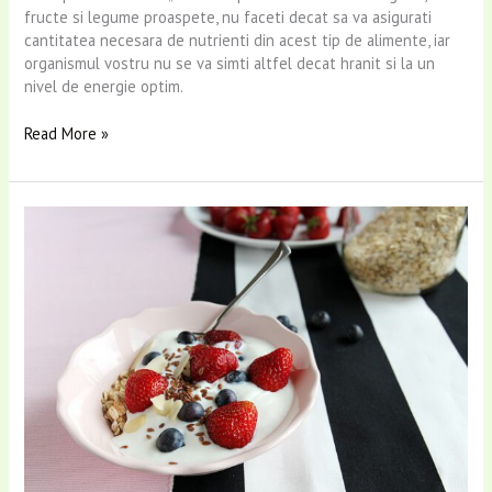
fructe si legume proaspete, nu faceti decat sa va asigurati
cantitatea necesara de nutrienti din acest tip de alimente, iar
organismul vostru nu se va simti altfel decat hranit si la un
nivel de energie optim.
Read More »
Top
5
variante
de
mic
dejun
de
vara