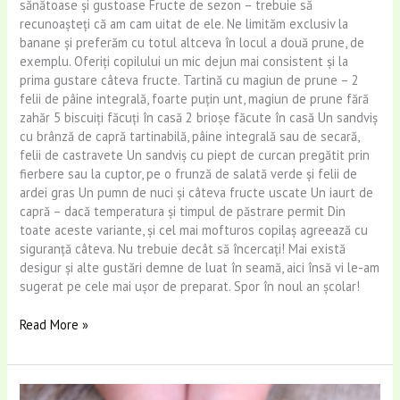
sănătoase şi gustoase Fructe de sezon – trebuie să
recunoașteți că am cam uitat de ele. Ne limităm exclusiv la
banane şi preferăm cu totul altceva în locul a două prune, de
exemplu. Oferiți copilului un mic dejun mai consistent şi la
prima gustare câteva fructe. Tartină cu magiun de prune – 2
felii de pâine integrală, foarte puţin unt, magiun de prune fără
zahăr 5 biscuiţi făcuţi în casă 2 brioşe făcute în casă Un sandviş
cu brânză de capră tartinabilă, pâine integrală sau de secară,
felii de castravete Un sandviş cu piept de curcan pregătit prin
fierbere sau la cuptor, pe o frunză de salată verde şi felii de
ardei gras Un pumn de nuci şi câteva fructe uscate Un iaurt de
capră – dacă temperatura şi timpul de păstrare permit Din
toate aceste variante, şi cel mai mofturos copilaş agreează cu
siguranță câteva. Nu trebuie decât să încercaţi! Mai există
desigur şi alte gustări demne de luat în seamă, aici însă vi le-am
sugerat pe cele mai uşor de preparat. Spor în noul an şcolar!
Read More »
Carbohidrati