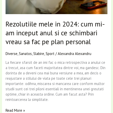
ce
schimbari
vreau
sa
Rezolutiile mele in 2024: cum mi-
fac
pe
am inceput anul si ce schimbari
plan
vreau sa fac pe plan personal
personal
Diverse
,
Sanatos
,
Slabire
,
Sport
/
Alexandra Alexandru
La fiecare sfarsit de an imi fac o mica retrospectiva a anului ce
a trecut, asa cum faceti majoritatea dintre voi, ma gandesc. Din
dorinta de a deveni cea mai buna versiune a mea, am decis o
reajustare a stilului de viata pe toate cele trei planuri
importante: odihna, miscarea si mancarea care conform multor
studii sunt cei trei piloni esentiali in mentinerea unei greutati
optime, chiar in aceasta ordine. Cum am facut asta? Prin
reintoarcerea la simplitate.
Read More »