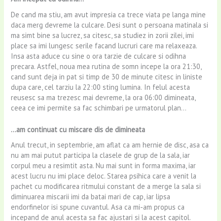
De cand ma stiu, am avut impresia ca trece viata pe langa mine
daca merg devreme la culcare. Desi sunt o persoana matinala si
ma simt bine sa lucrez, sa citesc, sa studiez in zorii zilei, imi
place sa imi lungesc serile facand lucruri care ma relaxeaza.
Insa asta aduce cu sine o ora tarzie de culcare si odihna
precara. Astfel, noua mea rutina de somn incepe la ora 21:30,
cand sunt deja in pat si timp de 30 de minute citesc in liniste
dupa care, cel tarziu la 22:00 sting lumina.
In felul acesta
reusesc sa ma trezesc mai devreme, la ora 06:00 dimineata,
ceea ce imi permite sa fac schimbari pe urmatorul plan…
…am continuat cu miscare dis de dimineata
Anul trecut, in septembrie, am aflat ca am hernie de disc, asa ca
nu am mai putut participa la clasele de grup de la sala, iar
corpul meu a resimtit asta. Nu mai sunt in forma maxima, iar
acest lucru nu imi place deloc. Starea psihica care a venit la
pachet cu modificarea ritmului constant de a merge la sala si
diminuarea miscarii imi da batai mari de cap, iar lipsa
endorfinelor isi spune cuvantul. Asa ca mi-am propus ca
incepand de anul acesta sa fac ajustari si la acest capitol.