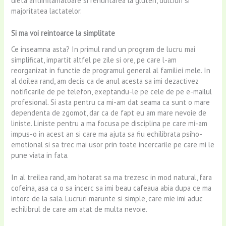
dieta antiinflamatoare si renuntarea la gluten, dulciuri si
majoritatea lactatelor.
Si ma voi reintoarce la simplitate
Ce inseamna asta? In primul rand un program de lucru mai
simplificat, impartit altfel pe zile si ore, pe care l-am
reorganizat in functie de programul general al familiei mele. In
al doilea rand, am decis ca de anul acesta sa imi dezactivez
notificarile de pe telefon, exeptandu-le pe cele de pe e-mailul
profesional. Si asta pentru ca mi-am dat seama ca sunt o mare
dependenta de zgomot, dar ca de fapt eu am mare nevoie de
liniste. Liniste pentru a ma focusa pe disciplina pe care mi-am
impus-o in acest an si care ma ajuta sa fiu echilibrata psiho-
emotional si sa trec mai usor prin toate incercarile pe care mi le
pune viata in fata.
In al treilea rand, am hotarat sa ma trezesc in mod natural, fara
cofeina, asa ca o sa incerc sa imi beau cafeaua abia dupa ce ma
intorc de la sala. Lucruri marunte si simple, care mie imi aduc
echilibrul de care am atat de multa nevoie.