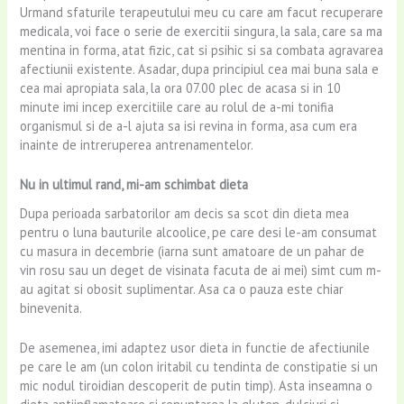
Urmand sfaturile terapeutului meu cu care am facut recuperare
medicala, voi face o serie de exercitii singura, la sala, care sa ma
mentina in forma, atat fizic, cat si psihic si sa combata agravarea
afectiunii existente. Asadar, dupa principiul cea mai buna sala e
cea mai apropiata sala, la ora 07.00 plec de acasa si in 10
minute imi incep exercitiile care au rolul de a-mi tonifia
organismul si de a-l ajuta sa isi revina in forma, asa cum era
inainte de intreruperea antrenamentelor.
Nu in ultimul rand, mi-am schimbat dieta
Dupa perioada sarbatorilor am decis sa scot din dieta mea
pentru o luna bauturile alcoolice, pe care desi le-am consumat
cu masura in decembrie (iarna sunt amatoare de un pahar de
vin rosu sau un deget de visinata facuta de ai mei) simt cum m-
au agitat si obosit suplimentar. Asa ca o pauza este chiar
binevenita.
De asemenea, imi adaptez usor dieta in functie de afectiunile
pe care le am (un colon iritabil cu tendinta de constipatie si un
mic nodul tiroidian descoperit de putin timp). Asta inseamna o