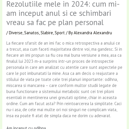
Rezolutiile mele in 2024: cum mi-
am inceput anul si ce schimbari
vreau sa fac pe plan personal
/
Diverse
,
Sanatos
,
Slabire
,
Sport
/ By
Alexandra Alexandru
La fiecare sfarsit de an imi fac o mica retrospectiva a anului ce
a trecut, asa cum faceti majoritatea dintre voi, ma gandesc. Si in
fiecare an imi propun sa fiu cea mai buna versiune a mea, asa ca
finalul lui 2023 m-a surprins intr-un proces de introspectie
personala in care am analizat cu atentie care sunt aspectele pe
care le pot imbunatati la mine. Asa ca am decis o reajustare a
stilului de viata pe toate cele trei planuri importante: odihna,
miscarea si mancarea – care conform multor studii legate de
buna functionare a sistemului metabolic sunt cei trei piloni
esentiali in mentinerea unei greutati optime, chiar in aceasta
ordine. Cum am facut asta? Prin reintoarcerea la simplitate. Caci
nu-i asa, de cele mai multe ori noi singuri ne complicam viata,
insa ea poate fi atat de simpla daca ne dorim cu adevarat.
Am inceput cu odihna…