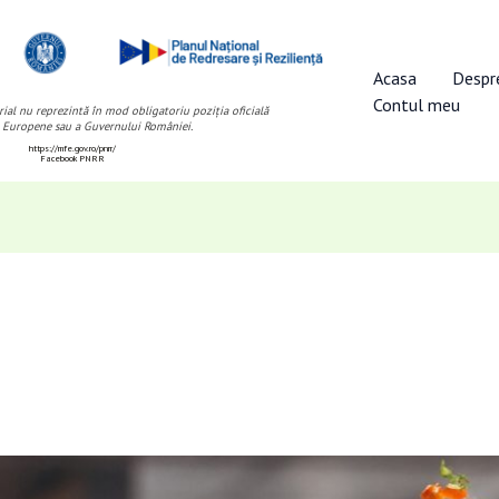
Acasa
Despr
Contul meu
ial nu reprezintă în mod obligatoriu poziția oficială
 Europene sau a Guvernului României.
https://mfe.gov.ro/pnrr/
Facebook PNRR