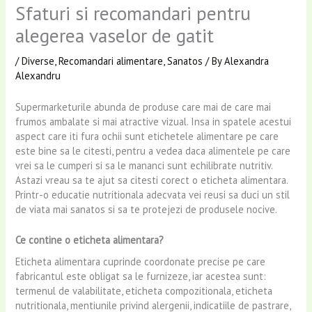
Sfaturi si recomandari pentru
alegerea vaselor de gatit
/
Diverse
,
Recomandari alimentare
,
Sanatos
/ By
Alexandra
Alexandru
Supermarketurile abunda de produse care mai de care mai
frumos ambalate si mai atractive vizual. Insa in spatele acestui
aspect care iti fura ochii sunt etichetele alimentare pe care
este bine sa le citesti, pentru a vedea daca alimentele pe care
vrei sa le cumperi si sa le mananci sunt echilibrate nutritiv.
Astazi vreau sa te ajut sa citesti corect o eticheta alimentara.
Printr-o educatie nutritionala adecvata vei reusi sa duci un stil
de viata mai sanatos si sa te protejezi de produsele nocive.
Ce contine o eticheta alimentara?
Eticheta alimentara cuprinde coordonate precise pe care
fabricantul este obligat sa le furnizeze, iar acestea sunt:
termenul de valabilitate, eticheta compozitionala, eticheta
nutritionala, mentiunile privind alergenii, indicatiile de pastrare,