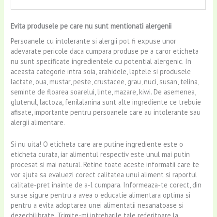
Evita produsele pe care nu sunt mentionati alergenii
Persoanele cu intolerante si alergii pot fi expuse unor
adevarate pericole daca cumpara produse pe a caror eticheta
nu sunt specificate ingredientele cu potential alergenic. In
aceasta categorie intra soia, arahidele, laptele si produsele
lactate, oua, mustar, peste, crustacee, grau, nuci, susan, telina,
seminte de floarea soarelui, linte, mazare, kiwi. De asemenea,
glutenul, lactoza, fenilalanina sunt alte ingrediente ce trebuie
afisate, importante pentru persoanele care au intolerante sau
alergii alimentare.
Si nu uita! O eticheta care are putine ingrediente este o
eticheta curata, iar alimentul respectiv este unul mai putin
procesat si mai natural. Retine toate aceste informatii care te
vor ajuta sa evaluezi corect calitatea unui aliment si raportul
calitate-pret inainte de a-l cumpara. Informeaza-te corect, din
surse sigure pentru a avea o educatie alimentara optima si
pentru a evita adoptarea unei alimentatii nesanatoase si
dezechilibrate. Trimite-mi intrebarile tale referitoare la