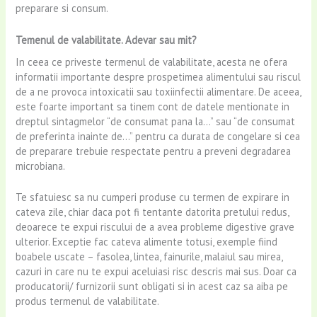
preparare si consum.
Temenul de valabilitate. Adevar sau mit?
In ceea ce priveste termenul de valabilitate, acesta ne ofera
informatii importante despre prospetimea alimentului sau riscul
de a ne provoca intoxicatii sau toxiinfectii alimentare. De aceea,
este foarte important sa tinem cont de datele mentionate in
dreptul sintagmelor “de consumat pana la…” sau “de consumat
de preferinta inainte de…” pentru ca durata de congelare si cea
de preparare trebuie respectate pentru a preveni degradarea
microbiana.
Te sfatuiesc sa nu cumperi produse cu termen de expirare in
cateva zile, chiar daca pot fi tentante datorita pretului redus,
deoarece te expui riscului de a avea probleme digestive grave
ulterior. Exceptie fac cateva alimente totusi, exemple fiind
boabele uscate – fasolea, lintea, fainurile, malaiul sau mirea,
cazuri in care nu te expui aceluiasi risc descris mai sus. Doar ca
producatorii/ furnizorii sunt obligati si in acest caz sa aiba pe
produs termenul de valabilitate.