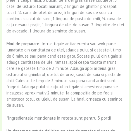
piele, 1 ceapa mica, 3 bucati de ardei gras taiate cubulete, 5
catei de usturoi tocati marunt, 2 linguri de ghimbir proaspat
tocat, ¼ cana de otet de orez, 3 linguri de sos de soia cu
continut scazut de sare, 1 lingura de pasta de chili, ¼ cana de
caju nesarat prajit, 1 lingura de ulei de susan, 2 lingurite de ulei
de avocado, 1 lingura de seminte de susan.
Mod de preparare:
Intr-o tigaie antiaderenta sau wok pune
jumatate din cantitatea de ulei, adauga puiul si gateste-l timp
de 6 minute sau pana cand este gata. Scoate puiul din tigaie si
adauga
cantitatea de ulei ramasa, apoi ceapa tocata marunt
care se gateste timp de 2 minute. Adauga apoi ardeiul gras,
usturoiul si ghimbirul, otetul de orez, sosul de soia si pasta de
chili. Caleste-le timp de 3 minute sau pana cand ardeii sunt
fragezi.
Adauga puiul si caju-ul in tigaie si amesteca pana se
incalzesc, aproximativ 2 minute.
Ia compozitia de pe foc si
amesteca totul cu uleiul de susan. La final, orneaza cu seminte
de susan.
*Ingredientele mentionate in reteta sunt pentru 3 portii