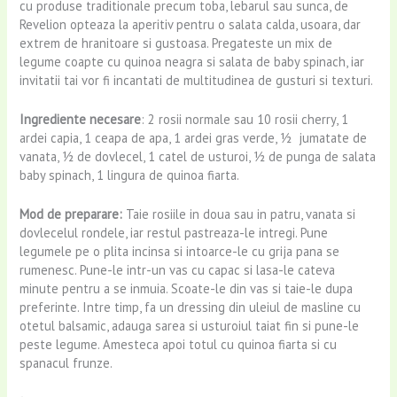
cu produse traditionale precum toba, lebarul sau sunca, de
Revelion opteaza la aperitiv pentru o salata calda, usoara, dar
extrem de hranitoare si gustoasa. Pregateste un mix de
legume coapte cu quinoa neagra si salata de baby spinach, iar
invitatii tai vor fi incantati de multitudinea de gusturi si texturi.
Ingrediente necesare
: 2 rosii normale sau 10 rosii cherry, 1
ardei capia, 1 ceapa de apa, 1 ardei gras verde, ½ jumatate de
vanata, ½ de dovlecel, 1 catel de usturoi, ½ de punga de salata
baby spinach, 1 lingura de quinoa fiarta.
Mod de preparare:
Taie
rosiile in doua sau in patru, vanata si
dovlecelul rondele, iar restul pastreaza-le intregi. Pune
legumele pe o plita incinsa si intoarce-le cu grija pana se
rumenesc. Pune-le intr-un vas cu capac si lasa-le cateva
minute pentru a se inmuia. Scoate-le din vas si taie-le dupa
preferinte. Intre timp, fa un dressing din uleiul de masline cu
otetul balsamic, adauga sarea si usturoiul taiat fin si pune-le
peste legume. Amesteca apoi totul cu quinoa fiarta si cu
spanacul frunze.