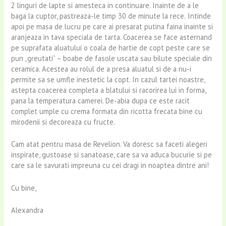
2 linguri de lapte si amesteca in continuare. Inainte de a le
baga la cuptor, pastreaza-le timp 30 de minute la rece.
Intinde
apoi pe masa de lucru pe care ai presarat putina faina inainte si
aranjeaza in tava speciala de tarta. Coacerea se face asternand
pe suprafata aluatului o coala de hartie de copt peste care se
pun „greutati” – boabe de fasole uscata sau bilute speciale din
ceramica. Acestea au rolul de a presa aluatul si de a nu-i
permite sa se umfle inestetic la copt. In cazul tartei noastre,
astepta coacerea completa a blatului si racorirea lui in forma,
pana la temperatura camerei. De-abia dupa ce este racit
complet umple cu crema formata din ricotta frecata bine cu
mirodenii si decoreaza cu fructe.
Cam atat pentru masa de Revelion. Va doresc sa faceti alegeri
inspirate, gustoase si sanatoase, care sa va aduca bucurie si pe
care sa le savurati impreuna cu cei dragi in noaptea dintre ani!
Cu bine,
Alexandra