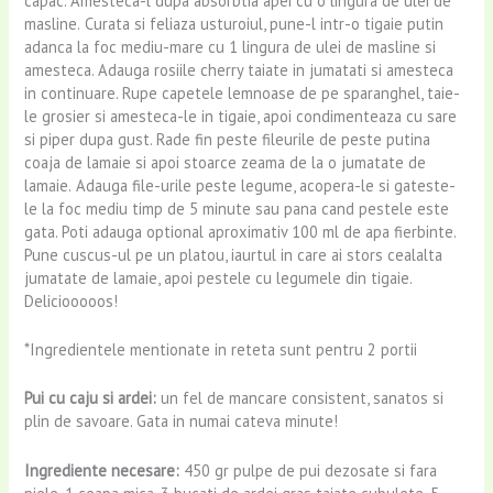
capac. Amesteca-l dupa absorbtia apei cu o lingura de ulei de
masline.
Curata si feliaza usturoiul, pune-l intr-o tigaie putin
adanca la foc mediu-mare cu 1 lingura de ulei de masline si
amesteca. Adauga rosiile cherry taiate in jumatati si amesteca
in continuare. Rupe capetele lemnoase de pe sparanghel, taie-
le grosier si amesteca-le in tigaie, apoi condimenteaza cu sare
si piper dupa gust. Rade fin peste fileurile de peste putina
coaja de lamaie si apoi stoarce zeama de la o jumatate de
lamaie.
Adauga file-urile peste legume, acopera-le si gateste-
le la foc mediu timp de 5 minute sau pana cand pestele este
gata. Poti adauga optional aproximativ 100 ml de apa fierbinte.
Pune cuscus-ul pe un platou, iaurtul in care ai stors cealalta
jumatate de lamaie, apoi pestele cu legumele din tigaie.
Deliciooooos!
*Ingredientele mentionate in reteta sunt pentru 2 portii
Pui cu caju si ardei:
un fel de mancare consistent, sanatos si
plin de savoare. Gata in numai cateva minute!
Ingrediente necesare:
450 gr pulpe de pui dezosate si fara