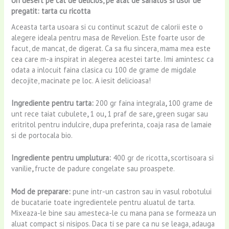
Un desert pe cat de delicios, pe atat de sanatos si usor de
pregatit: tarta cu ricotta
Aceasta tarta usoara si cu continut scazut de calorii este o
alegere ideala pentru masa de Revelion. Este foarte usor de
facut, de mancat, de digerat. Ca sa fiu sincera, mama mea este
cea care m-a inspirat in alegerea acestei tarte. Imi amintesc ca
odata a inlocuit faina clasica cu 100 de grame de migdale
decojite, macinate pe loc. A iesit delicioasa!
Ingrediente pentru tarta:
200 gr faina integrala
,
100 grame de
unt rece taiat cubulete
,
1 ou
,
1 praf de sare
,
green sugar sau
eritritol pentru indulcire, dupa preferinta,
coaja rasa de lamaie
si de portocala bio.
Ingrediente pentru umplutura:
400 gr de ricotta
,
scortisoara si
vanilie
,
fructe de padure congelate sau proaspete.
Mod de preparare:
pune intr-un castron sau in vasul robotului
de bucatarie toate ingredientele pentru aluatul de tarta.
Mixeaza-le bine sau amesteca-le cu mana pana se formeaza un
aluat compact si nisipos. Daca ti se pare ca nu se leaga, adauga