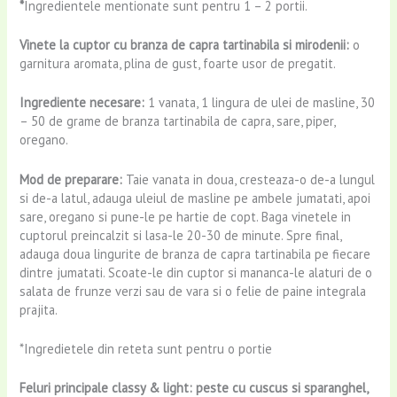
*
Ingredientele mentionate sunt pentru 1 – 2 portii.
Vinete la cuptor cu branza de capra tartinabila si mirodenii:
o
garnitura aromata, plina de gust, foarte usor de pregatit.
Ingrediente necesare:
1 vanata, 1 lingura de ulei de masline, 30
– 50 de grame de branza tartinabila de capra, sare, piper,
oregano.
Mod de preparare:
Taie vanata in doua, cresteaza-o de-a lungul
si de-a latul, adauga uleiul de masline
pe ambele jumatati, apoi
sare, oregano si pune-le pe hartie de copt. Baga vinetele in
cuptorul preincalzit si lasa-le 20-30 de minute. Spre final,
adauga doua lingurite de branza de capra tartinabila pe fiecare
dintre jumatati. Scoate-le din cuptor si mananca-le alaturi de o
salata de frunze verzi sau de vara si o felie de paine integrala
prajita.
*Ingredietele din reteta sunt pentru o portie
Feluri principale classy & light: peste cu cuscus si sparanghel,