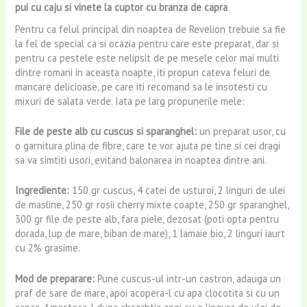
pui cu caju si vinete la cuptor cu branza de capra
Pentru ca felul principal din noaptea de Revelion trebuie sa fie
la fel de special ca si ocazia pentru care este preparat, dar si
pentru ca pestele este nelipsit de pe mesele celor mai multi
dintre romani in aceasta noapte, iti propun cateva feluri de
mancare delicioase, pe care iti recomand sa le insotesti cu
mixuri de salata verde. Iata pe larg propunerile mele:
File de peste alb cu cuscus si sparanghel:
un preparat usor, cu
o garnitura plina de fibre, care te vor ajuta pe tine si cei dragi
sa va simtiti usori, evitand balonarea in noaptea dintre ani.
Ingrediente:
150 gr cuscus, 4 catei de usturoi, 2 linguri de ulei
de masline, 250 gr rosii cherry mixte coapte, 250 gr sparanghel,
300 gr file de peste alb, fara piele, dezosat (poti opta pentru
dorada, lup de mare, biban de mare), 1 lamaie bio, 2 linguri iaurt
cu 2% grasime.
Mod de preparare:
Pune cuscus-ul intr-un castron, adauga un
praf de sare de mare, apoi acopera-l cu apa clocotita si cu un