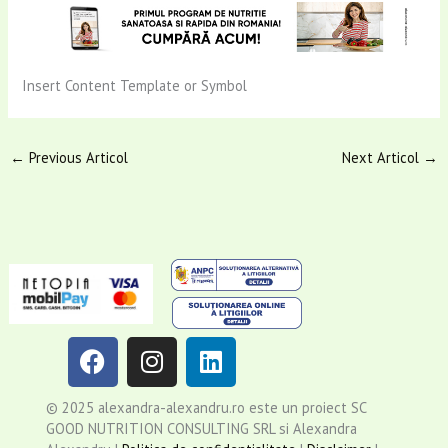
Insert Content Template or Symbol
←
Previous Articol
Next Articol
→
F
I
L
a
n
i
c
s
n
© 2025 alexandra-alexandru.ro este un proiect SC
e
t
k
GOOD NUTRITION CONSULTING SRL si Alexandra
b
a
e