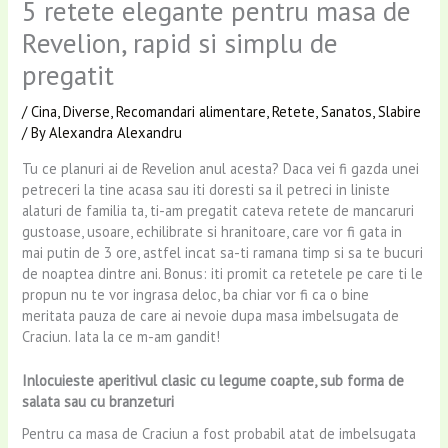
5 retete elegante pentru masa de
Revelion, rapid si simplu de
pregatit
/
Cina
,
Diverse
,
Recomandari alimentare
,
Retete
,
Sanatos
,
Slabire
/ By
Alexandra Alexandru
Tu ce planuri ai de Revelion anul acesta? Daca vei fi gazda unei
petreceri la tine acasa sau iti doresti sa il petreci in liniste
alaturi de familia ta, ti-am pregatit cateva retete de mancaruri
gustoase, usoare, echilibrate si hranitoare, care vor fi gata in
mai putin de 3 ore, astfel incat sa-ti ramana timp si sa te bucuri
de noaptea dintre ani. Bonus: iti promit ca retetele pe care ti le
propun nu te vor ingrasa deloc, ba chiar vor fi ca o bine
meritata pauza de care ai nevoie dupa masa imbelsugata de
Craciun. Iata la ce m-am gandit!
Inlocuieste aperitivul clasic cu legume coapte, sub forma de
salata sau cu branzeturi
Pentru ca masa de Craciun a fost probabil atat de imbelsugata