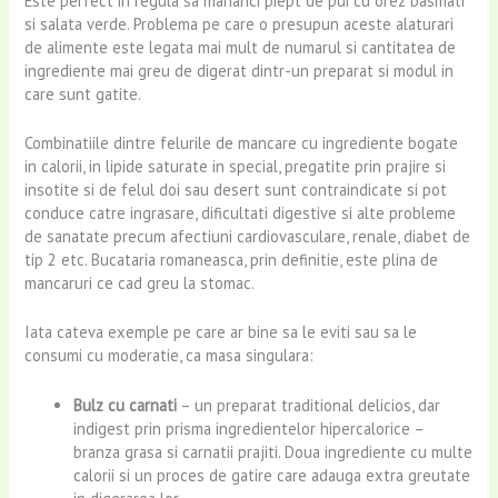
Este perfect in regula sa mananci piept de pui cu orez basmati
si salata verde. Problema pe care o presupun aceste alaturari
de alimente este legata mai mult de numarul si cantitatea de
ingrediente mai greu de digerat dintr-un preparat si modul in
care sunt gatite.
Combinatiile dintre felurile de mancare cu ingrediente bogate
in calorii, in lipide saturate in special, pregatite prin prajire si
insotite si de felul doi sau desert sunt contraindicate si pot
conduce catre ingrasare, dificultati digestive si alte probleme
de sanatate precum afectiuni cardiovasculare, renale, diabet de
tip 2 etc. Bucataria romaneasca, prin definitie, este plina de
mancaruri ce cad greu la stomac.
Iata cateva exemple pe care ar bine sa le eviti sau sa le
consumi cu moderatie, ca masa singulara:
Bulz cu carnati
– un preparat traditional delicios, dar
indigest prin prisma ingredientelor hipercalorice –
branza grasa si carnatii prajiti. Doua ingrediente cu multe
calorii si un proces de gatire care adauga extra greutate