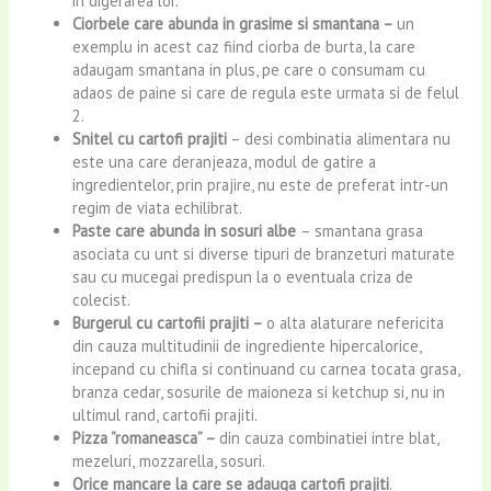
in digerarea lor.
Ciorbele care abunda in grasime si smantana –
un
exemplu in acest caz fiind ciorba de burta, la care
adaugam smantana in plus, pe care o consumam cu
adaos de paine si care de regula este urmata si de felul
2.
Snitel cu cartofi prajiti
– desi combinatia alimentara nu
este una care deranjeaza, modul de gatire a
ingredientelor, prin prajire, nu este de preferat intr-un
regim de viata echilibrat.
Paste care abunda in sosuri albe
– smantana grasa
asociata cu unt si diverse tipuri de branzeturi maturate
sau cu mucegai predispun la o eventuala criza de
colecist.
Burgerul cu cartofii prajiti –
o alta alaturare nefericita
din cauza multitudinii de ingrediente hipercalorice,
incepand cu chifla si continuand cu carnea tocata grasa,
branza cedar, sosurile de maioneza si ketchup si, nu in
ultimul rand, cartofii prajiti.
Pizza ”romaneasca” –
din cauza combinatiei intre blat,
mezeluri,
mozzarella, sosuri.
Orice mancare la care se adauga cartofi prajiti
.