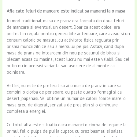
Afla cate feluri de mancare este indicat sa mananci la o masa
In mod traditional, masa de pranz era formata din doua feluri
de mancare si eventual un desert. Doar ca acest obicei era
perfect in regula pentru generatiile anterioare, care aveau si un
consum caloric pe masura, cu activitate fizica regulata prin
prisma muncii zilnice sau a mersului pe jos. Astazi, cand dupa
masa de pranz ne intoarcem din nou pe scaunul de birou si
plecam acasa cu masina, acest lucru nu mai este valabil. Sau cel
putin nu in aceeasi varianta sau asociere de alimente ca
odinioara.
Astfel, nu este de preferat sa ai o masa de pranz in care sa
combini o ciorba de perisoare, cu paste quatro formagi si ca
desert, papanasi. Vei obtine un numar de calorii foarte mare, o
masa greu de digerat, senzatia de prea plin si o diminuare
completa a energiei.
Cu totul alta este situatia daca mananci o ciorba de legume la
primul fel, o pulpa de pui la cuptor, cu orez basmati si salata