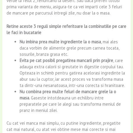
verde la felul 2, renuntand la desert. Sau daca preferi totusi
prima varianta de meniu, asigura-te ca vei imparti cele 3 feluri
de mancare pe parcursul intregii zile, nu doar la o masa.
Retine aceste 3 reguli simple referitoare la combinatiile pe care
le faci in bucatarie
Nu imbina prea multe ingrediente la o masa
, mai ales
daca vorbim de alimente grele precum carnea tocata,
sosurile, branza grasa etc.
Evita pe cat posibil pregatirea mancarii prin prajire
, care
adauga extra calorii si greutate in digestie corpului tau.
Opteaza in schimb pentru gatirea acelorasi ingredinte la
abur sau la cuptor, iar acest proces va transforma masa
ta dintr-una nesanatoasa, intr-una corecta si hranitoare.
Nu combina prea multe feluri de mancare grele la o
masa.
Gaseste intotdeauna un echilibru intre
preparatele pe care le alegi sau transforma meniul de
pranz in meniul zilei.
Cu cat vei manca mai simplu, cu putine ingrediente, pregatite
cat mai natural, cu atat vei obtine mese mai corecte si mai